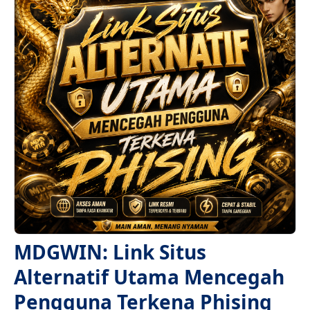
MDGWIN: Link Situs
Alternatif Utama Mencegah
Pengguna Terkena Phising