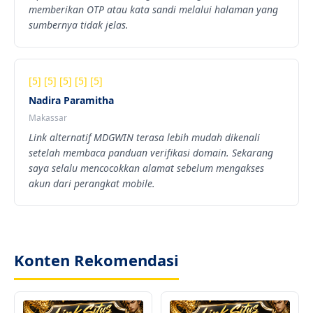
memberikan OTP atau kata sandi melalui halaman yang
sumbernya tidak jelas.
[5] [5] [5] [5] [5]
Nadira Paramitha
Makassar
Link alternatif MDGWIN terasa lebih mudah dikenali
setelah membaca panduan verifikasi domain. Sekarang
saya selalu mencocokkan alamat sebelum mengakses
akun dari perangkat mobile.
Konten Rekomendasi