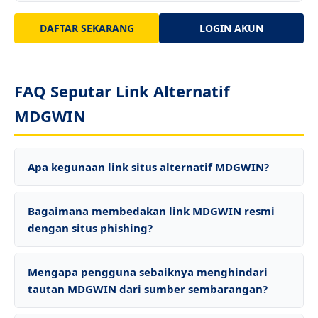
DAFTAR SEKARANG
LOGIN AKUN
FAQ Seputar Link Alternatif
MDGWIN
Apa kegunaan link situs alternatif MDGWIN?
Bagaimana membedakan link MDGWIN resmi
dengan situs phishing?
Mengapa pengguna sebaiknya menghindari
tautan MDGWIN dari sumber sembarangan?