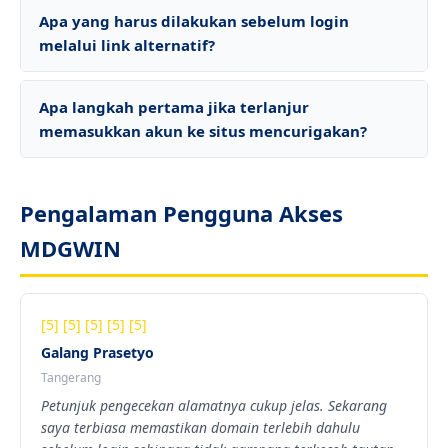
Apa yang harus dilakukan sebelum login
melalui link alternatif?
Apa langkah pertama jika terlanjur
memasukkan akun ke situs mencurigakan?
Pengalaman Pengguna Akses
MDGWIN
[5] [5] [5] [5] [5]
Galang Prasetyo
Tangerang
Petunjuk pengecekan alamatnya cukup jelas. Sekarang
saya terbiasa memastikan domain terlebih dahulu