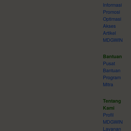
Informasi
Promosi
Optimasi
Akses
Artikel
MDGWIN
Bantuan
Pusat
Bantuan
Program
Mitra
Tentang
Kami
Profil
MDGWIN
Layanan