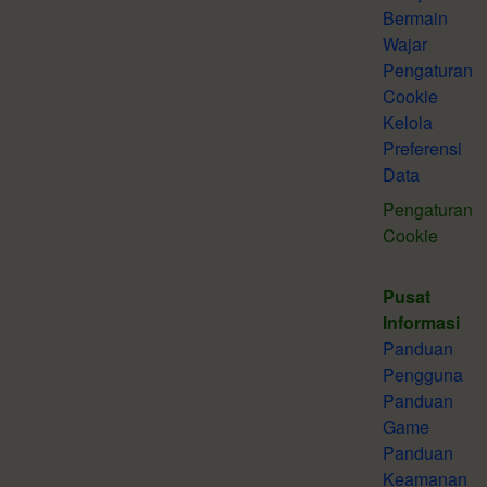
Bermain
Wajar
Pengaturan
Cookie
Kelola
Preferensi
Data
Pengaturan
Cookie
Pusat
Informasi
Panduan
Pengguna
Panduan
Game
Panduan
Keamanan