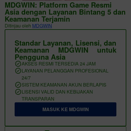
MDGWIN: Platform Game Resmi
Asia dengan Layanan Bintang 5 dan
Keamanan Terjamin
Ditinjau oleh
MDGWIN
Standar Layanan, Lisensi, dan
Keamanan MDGWIN untuk
Pengguna Asia
AKSES RESMI TERSEDIA 24 JAM
LAYANAN PELANGGAN PROFESIONAL
24/7
SISTEM KEAMANAN AKUN BERLAPIS
LISENSI VALID DAN KEBIJAKAN
TRANSPARAN
MASUK KE MDGWIN