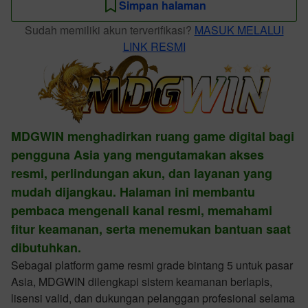
Simpan halaman
Sudah memiliki akun terverifikasi?
MASUK MELALUI
LINK RESMI
MDGWIN menghadirkan ruang game digital bagi
pengguna Asia yang mengutamakan akses
resmi, perlindungan akun, dan layanan yang
mudah dijangkau. Halaman ini membantu
pembaca mengenali kanal resmi, memahami
fitur keamanan, serta menemukan bantuan saat
dibutuhkan.
Sebagai platform game resmi grade bintang 5 untuk pasar
Asia, MDGWIN dilengkapi sistem keamanan berlapis,
lisensi valid, dan dukungan pelanggan profesional selama