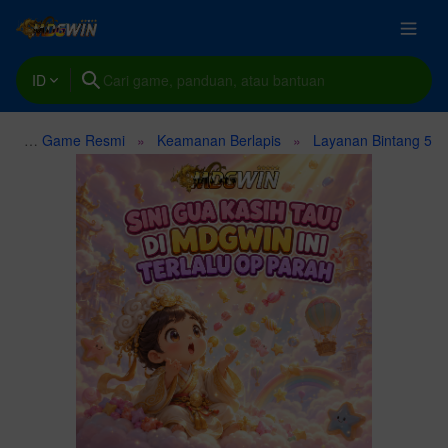
ID
Platform Game Resmi
Keamanan Berlapis
Layanan Bintang 5