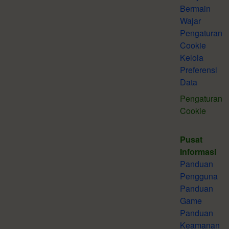
Bermain
Wajar
Pengaturan
Cookie
Kelola
Preferensi
Data
Pengaturan
Cookie
Pusat
Informasi
Panduan
Pengguna
Panduan
Game
Panduan
Keamanan