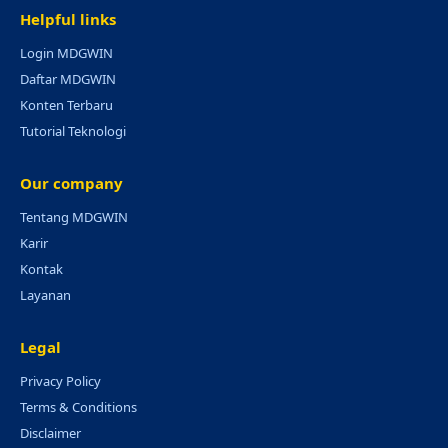
Helpful links
Login MDGWIN
Daftar MDGWIN
Konten Terbaru
Tutorial Teknologi
Our company
Tentang MDGWIN
Karir
Kontak
Layanan
Legal
Privacy Policy
Terms & Conditions
Disclaimer