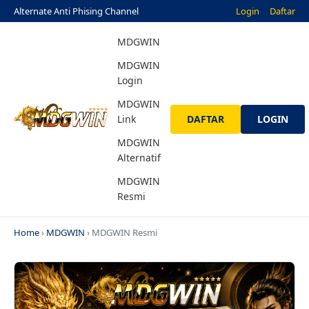
Alternate Anti Phising Channel
Login
Daftar
MDGWIN
MDGWIN
Login
MDGWIN
Link
DAFTAR
LOGIN
MDGWIN
Alternatif
MDGWIN
Resmi
Home
›
MDGWIN
›
MDGWIN Resmi