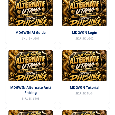
MDGWIN AI Guide
MDGWIN Login
SKU: 5K-AI01
SKU: 5K-LG02
MDGWIN Alternate Anti
MDGWIN Tutorial
Phising
SKU: 5K-TU04
SKU: 5K-ST03