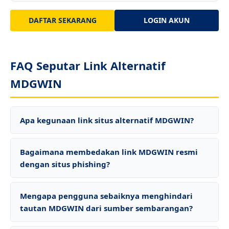
DAFTAR SEKARANG
LOGIN AKUN
FAQ Seputar Link Alternatif
MDGWIN
Apa kegunaan link situs alternatif MDGWIN?
Bagaimana membedakan link MDGWIN resmi
dengan situs phishing?
Mengapa pengguna sebaiknya menghindari
tautan MDGWIN dari sumber sembarangan?