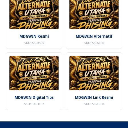
MDGWIN Resmi
MDGWIN Alternatif
SKU: 5K-RS05
SKU: 5K-AL06
MDGWIN Digital Tips
MDGWIN Link Resmi
SKU: 5K-DT07
SKU: 5K-LR08