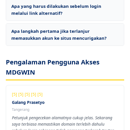
Apa yang harus dilakukan sebelum login
melalui link alternatif?
Apa langkah pertama jika terlanjur
memasukkan akun ke situs mencurigakan?
Pengalaman Pengguna Akses
MDGWIN
[5] [5] [5] [5] [5]
Galang Prasetyo
Tangerang
Petunjuk pengecekan alamatnya cukup jelas. Sekarang
saya terbiasa memastikan domain terlebih dahulu