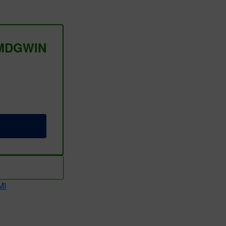
 MDGWIN
MI