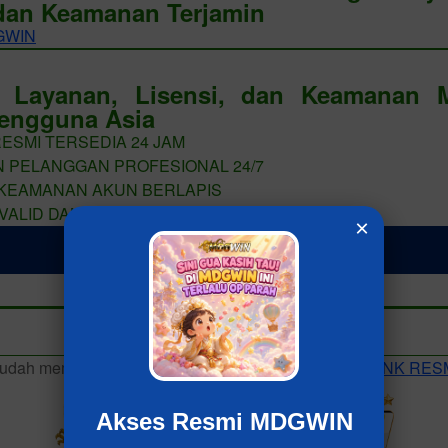
 dan Keamanan Terjamin
GWIN
r Layanan, Lisensi, dan Keamanan
engguna Asia
ESMI TERSEDIA 24 JAM
N PELANGGAN PROFESIONAL 24/7
 KEAMANAN AKUN BERLAPIS
 VALID DAN KEBIJAKAN TRANSPARAN
×
MASUK KE MDGWIN
Simpan halaman
udah memiliki akun terverifikasi?
MASUK MELALUI LINK RES
Akses Resmi MDGWIN