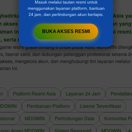
Masuk melalui tautan resmi untuk
menggunakan layanan platform, bantuan
dirkan ruang game digital bagi pengguna Asia ya
24 jam, dan perlindungan akun berlapis.
akses resmi, perlindungan akun, dan layanan yan
laman ini membantu pembaca mengenali kanal resm
BUKA AKSES RESMI
n, serta menemukan bantuan saat dibutuhkan.
 game resmi grade bintang 5 untuk pasar Asia, MDGWIN dileng
s, lisensi valid, dan dukungan pelanggan profesional selama 
akses, mengelola akun, dan menghubungi tim layanan melalui
aman ini.
un
Platform Resmi Asia
Layanan 24 Jam
Pendaftar
 MDGWIN
Pembaruan Platform
Lisensi Terverifikasi
esional
MDGWIN
Perlindungan Data
Komunitas P
Login Aman MDGWIN
Sistem Responsif
MDGWIN