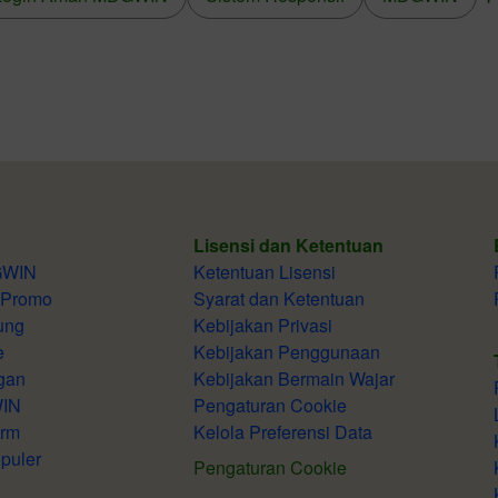
Lisensi dan Ketentuan
GWIN
Ketentuan Lisensi
 Promo
Syarat dan Ketentuan
ung
Kebijakan Privasi
e
Kebijakan Penggunaan
gan
Kebijakan Bermain Wajar
IN
Pengaturan Cookie
orm
Kelola Preferensi Data
puler
Pengaturan Cookie