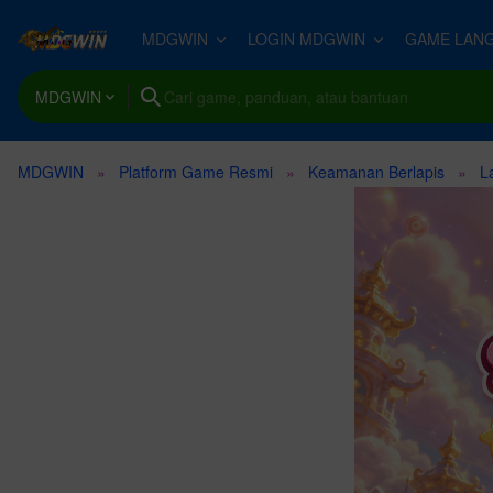
MDGWIN
LOGIN MDGWIN
GAME LAN
Fitur Platform
Semua Kabar 
Jelajahi Semua Game →
Semua Game Langsung →
Pusat Dukungan →
Semua Fitur Keamanan →
Semua Kanal Bant
Perlindungan Tam
Fitur Interaktif →
Akses dan Kompatibil
MDGWIN
Kabar dan Promo
Game Pilihan
Akses via Desktop
Info Platform
Game Live Pilihan
Game Arcade
Informasi Akun
Proteksi Akun
Bantuan Game
Kontrol Sesi
Latar Dinamis
Temukan koleksi permainan terkurasi dengan akses ringkas 
MDGWIN
Platform Game Resmi
Keamanan Berlapis
L
Kategori Game
Akses via Android
Kantor Layanan
Game Instan
Game Bertema Alam
Bantuan Akses
Verifikasi Identitas
Panduan Transaksi
Peringatan Login
Elemen Permainan
Lisensi dan Kebijakan
Akses via iOS
Bisnis dan Lisensi
Game Eksklusif
Game Strategi
Masalah Login
Enkripsi Data
Bantuan Perangkat
Lapisan Verifikasi
Statistik Bergerak
Layanan 24 Jam
Akses Resmi
Hubungi tim layanan profesional kapan pun membutuhkan bant
Mode Layar Penuh
Cakupan Asia
Rilis Terbaru
Pilihan Pemain Wanita
Verifikasi Pengguna
Keamanan Perangkat
Bantuan Akun
Pengaturan Privasi
Efek Antarmuka
Pusat Informasi
Koneksi Stabil
Teknologi Keamanan
Promo Game
Game Teknologi
Panduan Keamanan
Privasi Pengguna
Bantuan Wilayah
Lapisan Informasi
Lisensi Terverifikasi
Dokumen Kebijakan
Turnamen Harian
Komunitas Pemain
Layanan Ramah
Pola Akses Aman
Bantuan Koneksi
Pratinjau Game
Kenali informasi lisensi, kebijakan penggunaan, dan kanal 
Komunitas Asia
Statistik Permainan
Pilihan Pemain Pria
Respons Cepat
Bantuan Keamanan
Transisi Halus
Pembaruan Sistem
Tampilan Responsif
Game Jelajah
Bantuan Teknis
Bantuan Antarmuka
Panel Skor
Panduan Pengguna