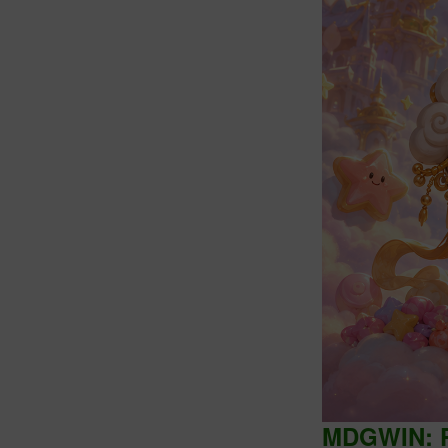
Pelajari langkah pendaftaran, login aman, pengaturan akun
Mulai Percakapan
MDGWIN: P