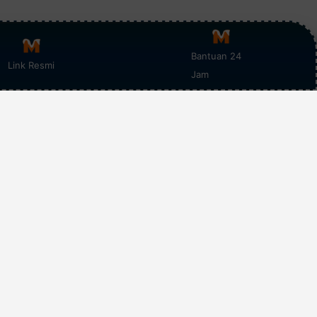
Bantuan 24
 MDGWIN
Link Resmi
Jam
MI