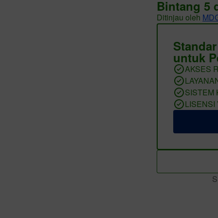
Bintang 5
Ditinjau oleh
MD
Standa
untuk P
AKSES R
LAYANA
SISTEM
LISENSI
S