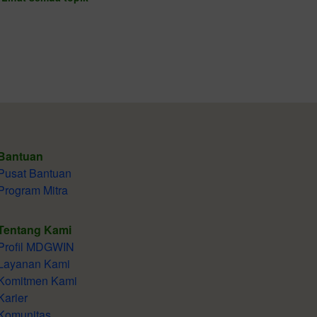
Bantuan
Pusat Bantuan
Program Mitra
Tentang Kami
Profil MDGWIN
Layanan Kami
Komitmen Kami
Karier
Komunitas