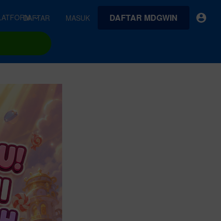
DAFTAR MDGWIN
PLATFORM
DAFTAR
MASUK
n Populer
in
Profesional
Standar Keamanan
rangkat, dan perlindungan akun dari satu pusat keamanan.
i
MDGWIN
rsedia 24 jam
Perlindungan berlapis
Data
u akses, akun,
membantu pengguna
 informasi
mengendalikan akses dan
Asing
menjaga data akun tetap
terlindungi.
l, tablet, atau desktop dengan navigasi yang konsisten.
an