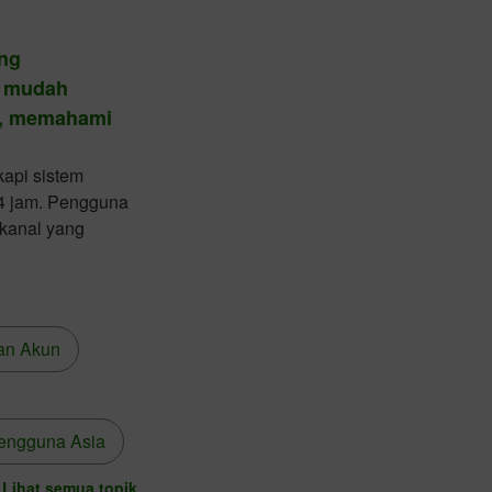
ng
g mudah
i, memahami
kapi sistem
24 jam. Pengguna
 kanal yang
an Akun
engguna Asia
Lihat semua topik