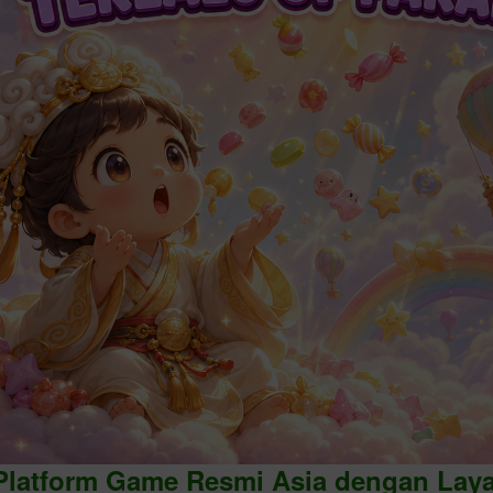
, dan cara menghubungi dukungan.
latform Game Resmi Asia dengan Lay