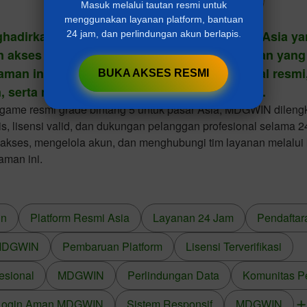
Masuk melalui tautan resmi untuk
menggunakan layanan platform, bantuan
dirkan ruang game digital bagi pengguna Asia ya
24 jam, dan perlindungan akun berlapis.
akses resmi, perlindungan akun, dan layanan yan
laman ini membantu pembaca mengenali kanal resm
BUKA AKSES RESMI
n, serta menemukan bantuan saat dibutuhkan.
 game resmi grade bintang 5 untuk pasar Asia, MDGWIN dileng
s, lisensi valid, dan dukungan pelanggan profesional selama 
akses, mengelola akun, dan menghubungi tim layanan melalui
aman ini.
un
Platform Resmi Asia
Layanan 24 Jam
Pendaftar
 MDGWIN
Pembaruan Platform
Lisensi Terverifikasi
esional
MDGWIN
Perlindungan Data
Komunitas P
Login Aman MDGWIN
Sistem Responsif
MDGWIN