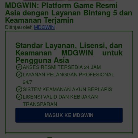
MDGWIN: Platform Game Resmi
Asia dengan Layanan Bintang 5 dan
Keamanan Terjamin
Ditinjau oleh
MDGWIN
Standar Layanan, Lisensi, dan
Keamanan MDGWIN untuk
Pengguna Asia
AKSES RESMI TERSEDIA 24 JAM
LAYANAN PELANGGAN PROFESIONAL
24/7
SISTEM KEAMANAN AKUN BERLAPIS
LISENSI VALID DAN KEBIJAKAN
TRANSPARAN
MASUK KE MDGWIN