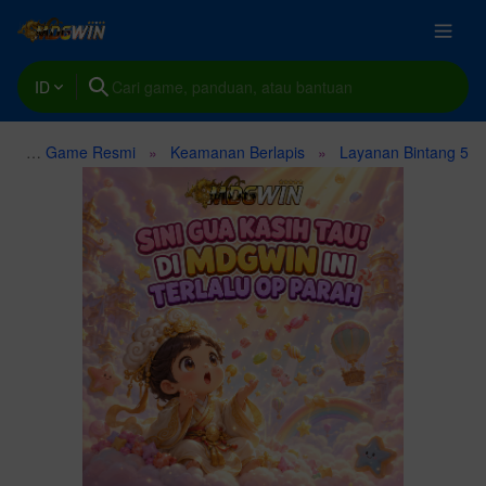
ID
Platform Game Resmi
Keamanan Berlapis
Layanan Bintang 5