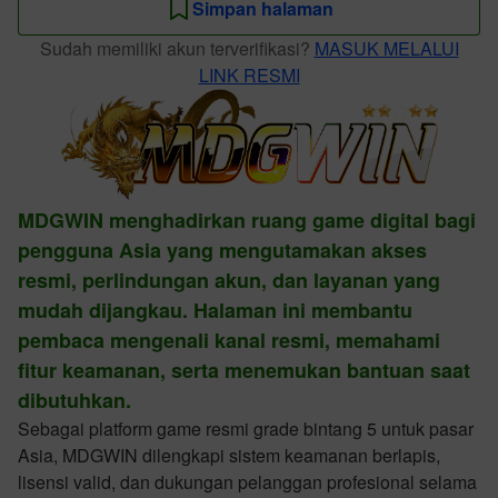
Simpan halaman
Sudah memiliki akun terverifikasi?
MASUK MELALUI
LINK RESMI
MDGWIN menghadirkan ruang game digital bagi
pengguna Asia yang mengutamakan akses
resmi, perlindungan akun, dan layanan yang
mudah dijangkau. Halaman ini membantu
pembaca mengenali kanal resmi, memahami
fitur keamanan, serta menemukan bantuan saat
dibutuhkan.
Sebagai platform game resmi grade bintang 5 untuk pasar
Asia, MDGWIN dilengkapi sistem keamanan berlapis,
lisensi valid, dan dukungan pelanggan profesional selama