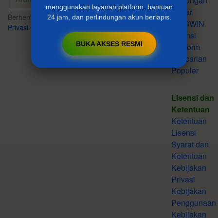
Dukungan
menggunakan layanan platform, bantuan
Kabar
Berhenti berlangganan kapan saja.
Kebijakan
24 jam, dan perlindungan akun berlapis.
MDGWIN
Privasi
.
Lisensi
BUKA AKSES RESMI
Platform
Pencarian
Populer
Lisensi dan
Ketentuan
Ketentuan
Lisensi
Syarat dan
Ketentuan
Kebijakan
Privasi
Kebijakan
Penggunaan
Kebijakan