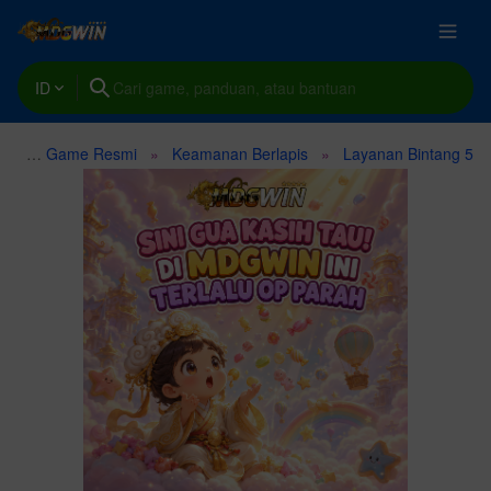
ID
Platform Game Resmi
Keamanan Berlapis
Layanan Bintang 5