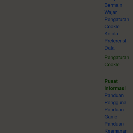
Bermain
Wajar
Pengaturan
Cookie
Kelola
Preferensi
Data
Pengaturan
Cookie
Pusat
Informasi
Panduan
Pengguna
Panduan
Game
Panduan
Keamanan