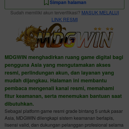
Simpan halaman
Sudah memiliki akun terverifikasi?
MASUK MELALUI
LINK RESMI
MDGWIN menghadirkan ruang game digital bagi
pengguna Asia yang mengutamakan akses
resmi, perlindungan akun, dan layanan yang
mudah dijangkau. Halaman ini membantu
pembaca mengenali kanal resmi, memahami
fitur keamanan, serta menemukan bantuan saat
dibutuhkan.
Sebagai platform game resmi grade bintang 5 untuk pasar
Asia, MDGWIN dilengkapi sistem keamanan berlapis,
lisensi valid, dan dukungan pelanggan profesional selama