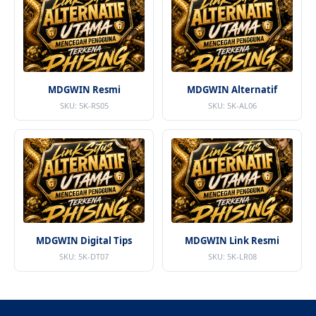
MDGWIN Resmi
MDGWIN Alternatif
SKU: 5K-RS05
SKU: 5K-AL06
MDGWIN Digital Tips
MDGWIN Link Resmi
SKU: 5K-DT07
SKU: 5K-LR08