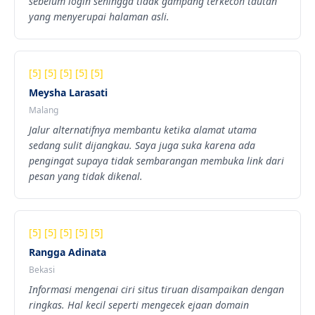
sebelum login sehingga tidak gampang terkecoh tautan
yang menyerupai halaman asli.
[5] [5] [5] [5] [5]
Meysha Larasati
Malang
Jalur alternatifnya membantu ketika alamat utama
sedang sulit dijangkau. Saya juga suka karena ada
pengingat supaya tidak sembarangan membuka link dari
pesan yang tidak dikenal.
[5] [5] [5] [5] [5]
Rangga Adinata
Bekasi
Informasi mengenai ciri situs tiruan disampaikan dengan
ringkas. Hal kecil seperti mengecek ejaan domain