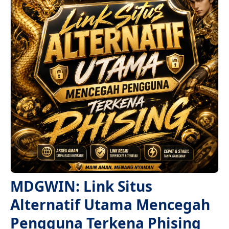
MDGWIN: Link Situs
Alternatif Utama Mencegah
Pengguna Terkena Phising