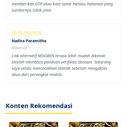
memberikan OTP atau kata sandi melalui halaman yang
sumbernya tidak jelas.
[5] [5] [5] [5] [5]
Nadira Paramitha
Makassar
Link alternatif MDGWIN terasa lebih mudah dikenali
setelah membaca panduan verifikasi domain. Sekarang
saya selalu mencocokkan alamat sebelum mengakses
akun dari perangkat mobile.
Konten Rekomendasi