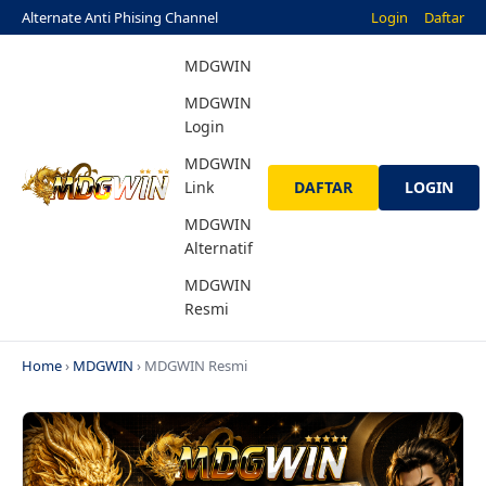
Alternate Anti Phising Channel
Login
Daftar
MDGWIN
MDGWIN
Login
MDGWIN
Link
DAFTAR
LOGIN
MDGWIN
Alternatif
MDGWIN
Resmi
Home
›
MDGWIN
›
MDGWIN Resmi