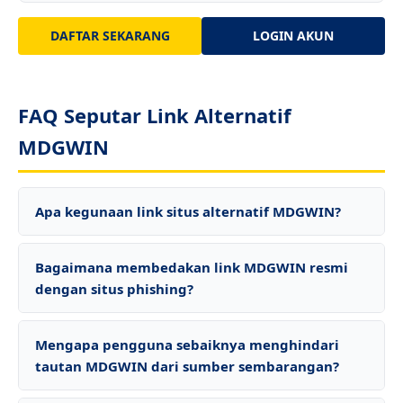
DAFTAR SEKARANG
LOGIN AKUN
FAQ Seputar Link Alternatif
MDGWIN
Apa kegunaan link situs alternatif MDGWIN?
Bagaimana membedakan link MDGWIN resmi
dengan situs phishing?
Mengapa pengguna sebaiknya menghindari
tautan MDGWIN dari sumber sembarangan?