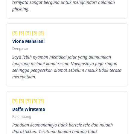
ternyata sangat berguna untuk menghindari halaman
phishing.
[5] [5] [5] [5] [5]
Viona Maharani
Denpasar
Saya lebih nyaman memakai jalur yang diumumkan
langsung melalui kanal resmi. Navigasinya juga ringan
sehingga pengecekan alamat sebelum masuk tidak terasa
merepotkan.
[5] [5] [5] [5] [5]
Daffa Wiratama
Palembang
Panduan keamanannya tidak bertele-tele dan mudah
dipraktikkan. Terutama bagian tentang tidak