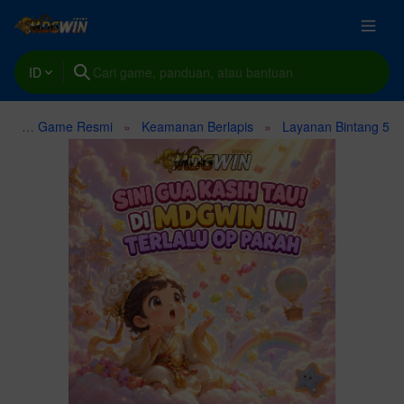
ID
Platform Game Resmi
Keamanan Berlapis
Layanan Bintang 5