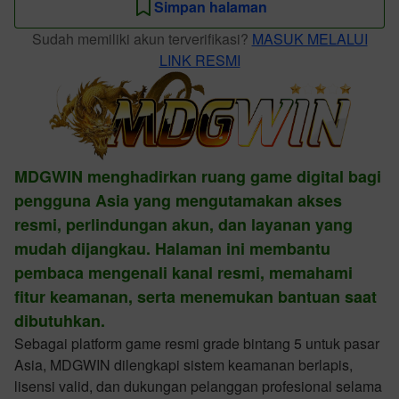
Simpan halaman
Sudah memiliki akun terverifikasi?
MASUK MELALUI
LINK RESMI
MDGWIN menghadirkan ruang game digital bagi
pengguna Asia yang mengutamakan akses
resmi, perlindungan akun, dan layanan yang
mudah dijangkau. Halaman ini membantu
pembaca mengenali kanal resmi, memahami
fitur keamanan, serta menemukan bantuan saat
dibutuhkan.
Sebagai platform game resmi grade bintang 5 untuk pasar
Asia, MDGWIN dilengkapi sistem keamanan berlapis,
lisensi valid, dan dukungan pelanggan profesional selama