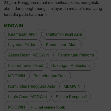
24 jam. Pengguna dapat memeriksa akses, mengelola
akun, dan menghubungi tim layanan melalui kanal yang
tersedia pada halaman ini.
MDGWIN
Keamanan Akun
Platform Resmi Asia
Layanan 24 Jam
Pendaftaran Akun
Akses Resmi MDGWIN
Pembaruan Platform
Lisensi Terverifikasi
Dukungan Profesional
MDGWIN
Perlindungan Data
Komunitas Pengguna Asia
MDGWIN
Login Aman MDGWIN
Sistem Responsif
MDGWIN
Lihat semua topik