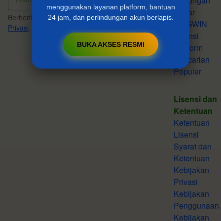
Dukungan
menggunakan layanan platform, bantuan
Kabar
Berhenti berlangganan kapan saja.
Kebijakan
24 jam, dan perlindungan akun berlapis.
MDGWIN
Privasi
.
Lisensi
BUKA AKSES RESMI
Platform
Pencarian
Populer
Lisensi dan
Ketentuan
Ketentuan
Lisensi
Syarat dan
Ketentuan
Kebijakan
Privasi
Kebijakan
Penggunaan
Kebijakan