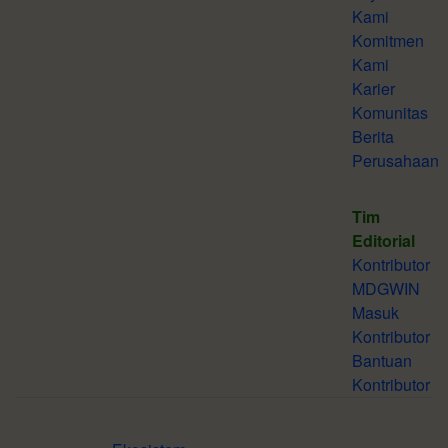
Kami
Komitmen
Kami
Karier
Komunitas
Berita
Perusahaan
Tim
Editorial
Kontributor
MDGWIN
Masuk
Kontributor
Bantuan
Kontributor