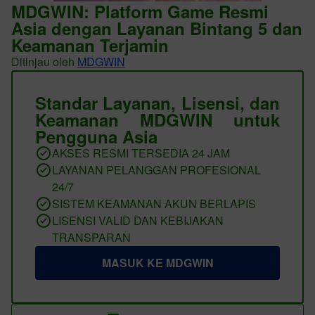
MDGWIN: Platform Game Resmi
Asia dengan Layanan Bintang 5 dan
Keamanan Terjamin
Ditinjau oleh
MDGWIN
Standar Layanan, Lisensi, dan
Keamanan MDGWIN untuk
Pengguna Asia
AKSES RESMI TERSEDIA 24 JAM
LAYANAN PELANGGAN PROFESIONAL
24/7
SISTEM KEAMANAN AKUN BERLAPIS
LISENSI VALID DAN KEBIJAKAN
TRANSPARAN
MASUK KE MDGWIN