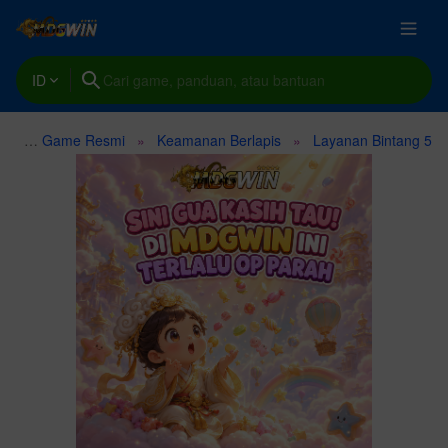
ID
Platform Game Resmi
Keamanan Berlapis
Layanan Bintang 5