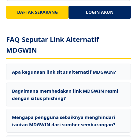
DAFTAR SEKARANG
LOGIN AKUN
FAQ Seputar Link Alternatif
MDGWIN
Apa kegunaan link situs alternatif MDGWIN?
Bagaimana membedakan link MDGWIN resmi
dengan situs phishing?
Mengapa pengguna sebaiknya menghindari
tautan MDGWIN dari sumber sembarangan?