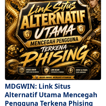
MDGWIN: Link Situs
Alternatif Utama Mencegah
Pengguna Terkena Phising