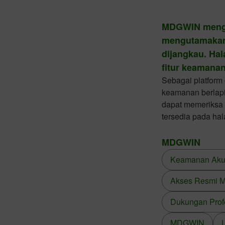
MDGWIN mengha
mengutamakan 
dijangkau. Ha
fitur keamana
Sebagai platform
keamanan berlapi
dapat memeriksa 
tersedia pada hal
MDGWIN
Keamanan Ak
Akses Resmi
Dukungan Prof
MDGWIN