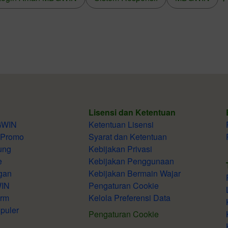
Lisensi dan Ketentuan
GWIN
Ketentuan Lisensi
 Promo
Syarat dan Ketentuan
ung
Kebijakan Privasi
e
Kebijakan Penggunaan
gan
Kebijakan Bermain Wajar
IN
Pengaturan Cookie
orm
Kelola Preferensi Data
puler
Pengaturan Cookie