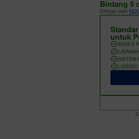
Bintang 5
Ditinjau oleh
MD
Standa
untuk P
AKSES R
LAYANA
SISTEM
LISENSI
S