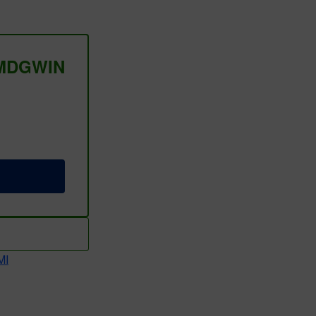
 MDGWIN
MI