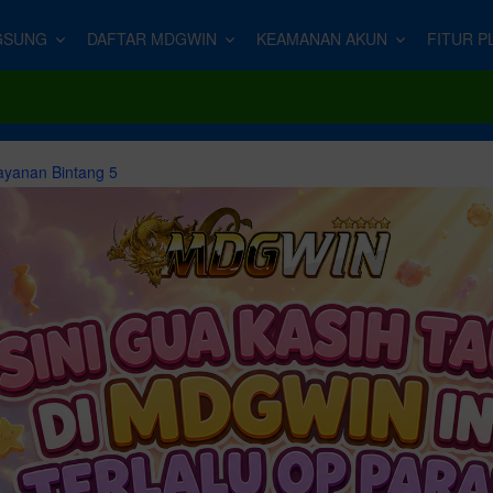
GSUNG
DAFTAR MDGWIN
KEAMANAN AKUN
FITUR 
MDGWIN →
Kabar yang Banyak Dicari
uan →
bahan →
itas
Pencarian Game Populer
Bantuan yang Sering Dicari
Pencarian Game Populer
Akses dan Kompatibilitas
Topik Keamana
Berita MDGWIN
Login MDGWIN
Status Layanan
Game Cepat
Sistem Android
Keamanan Akun
Keamanan Log
Dukungan 
dan tampilan yang mudah dipahami.
Kelola akses, verifikasi pe
ayanan Bintang 5
Komunitas Pemain
Pusat Informasi
Panduan Akun
Arena Real-Time
Sistem iOS
Cek Link Resm
MDGWIN
Tim layanan te
Promo Terbaru
Panduan Pemula
Pemulihan Akses
Putaran Otomatis
Browser Modern
Perlindungan 
untuk membant
keamanan, dan
uan terkait akun atau platform.
Panduan Harian
Demo Antarmuka
Kontak Resmi
Mode Vertikal
Mode Privat
Deteksi Akses 
platform.
Tips Bermain
Pilihan Mingguan
Kebijakan Privasi
Panduan Singkat
Perangkat Tepercaya
Kontrol Akun
Akses Multi-Perangkat
Layanan Video
Game Meja
Validasi Lisensi
Turnamen Asia
Lisensi Valid
resmi MDGWIN secara transparan.
Gunakan platform melalui ponse
Selamat Datang
Game Petualangan
Perlindungan Data
Mode Aman
Riwayat Sesi
Cerita Pengguna
Game Bertema Asia
Pembaruan Sistem
Game Santai
Pusat Keaman