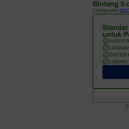
Bintang 5
Ditinjau oleh
MD
Standa
untuk P
AKSES R
LAYANA
SISTEM
LISENSI
S