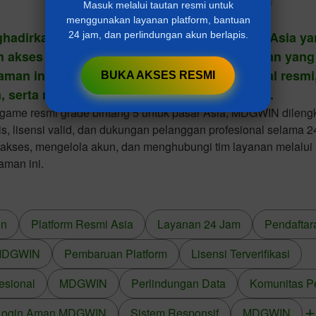
Masuk melalui tautan resmi untuk
menggunakan layanan platform, bantuan
dirkan ruang game digital bagi pengguna Asia ya
24 jam, dan perlindungan akun berlapis.
akses resmi, perlindungan akun, dan layanan yan
laman ini membantu pembaca mengenali kanal resm
BUKA AKSES RESMI
n, serta menemukan bantuan saat dibutuhkan.
 game resmi grade bintang 5 untuk pasar Asia, MDGWIN dileng
s, lisensi valid, dan dukungan pelanggan profesional selama 
akses, mengelola akun, dan menghubungi tim layanan melalui
aman ini.
un
Platform Resmi Asia
Layanan 24 Jam
Pendaftar
 MDGWIN
Pembaruan Platform
Lisensi Terverifikasi
esional
MDGWIN
Perlindungan Data
Komunitas P
Login Aman MDGWIN
Sistem Responsif
MDGWIN