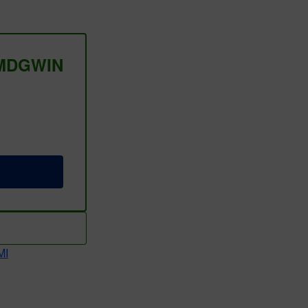
 MDGWIN
MI