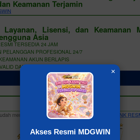
 dan Keamanan Terjamin
GWIN
r Layanan, Lisensi, dan Keamanan
engguna Asia
ESMI TERSEDIA 24 JAM
N PELANGGAN PROFESIONAL 24/7
 KEAMANAN AKUN BERLAPIS
 VALID DAN KEBIJAKAN TRANSPARAN
×
MASUK KE MDGWIN
Simpan halaman
udah memiliki akun terverifikasi?
MASUK MELALUI LINK RES
Akses Resmi MDGWIN