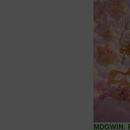
Pelajari langkah pendaftaran, login aman, pengaturan akun
Mulai Percakapan
MDGWIN: P