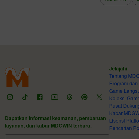
Jelajahi
Tentang MD
Program dan
Game Langs
Koleksi Gam
Pusat Dukun
Kabar MDGW
Dapatkan informasi keamanan, pembaruan
Lisensi Platf
layanan, dan kabar MDGWIN terbaru.
Pencarian Po