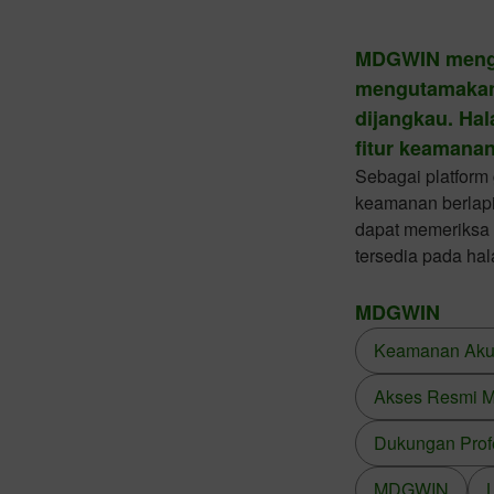
MDGWIN mengha
mengutamakan 
dijangkau. Ha
fitur keamana
Sebagai platform
keamanan berlapi
dapat memeriksa 
tersedia pada hal
MDGWIN
Keamanan Ak
Akses Resmi
Dukungan Prof
MDGWIN