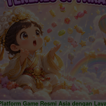
, dan cara menghubungi dukungan.
latform Game Resmi Asia dengan Lay