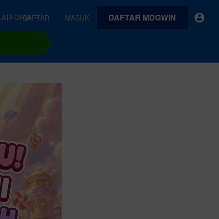
DAFTAR MDGWIN
PLATFORM
DAFTAR
MASUK
n Populer
in
Profesional
Standar Keamanan
rangkat, dan perlindungan akun dari satu pusat keamanan.
i
MDGWIN
rsedia 24 jam
Perlindungan berlapis
Data
u akses, akun,
membantu pengguna
 informasi
mengendalikan akses dan
Asing
menjaga data akun tetap
terlindungi.
l, tablet, atau desktop dengan navigasi yang konsisten.
an