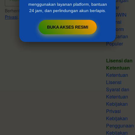
Dukungan
menggunakan layanan platform, bantuan
Kabar
Berhenti berlangganan kapan saja.
Kebijakan
24 jam, dan perlindungan akun berlapis.
MDGWIN
Privasi
.
Lisensi
BUKA AKSES RESMI
Platform
Pencarian
Populer
Lisensi dan
Ketentuan
Ketentuan
Lisensi
Syarat dan
Ketentuan
Kebijakan
Privasi
Kebijakan
Penggunaan
Kebijakan