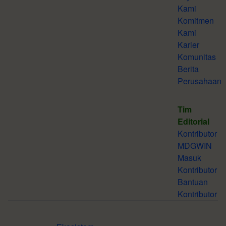
Kami
Komitmen
Kami
Karier
Komunitas
Berita
Perusahaan
Tim
Editorial
Kontributor
MDGWIN
Masuk
Kontributor
Bantuan
Kontributor