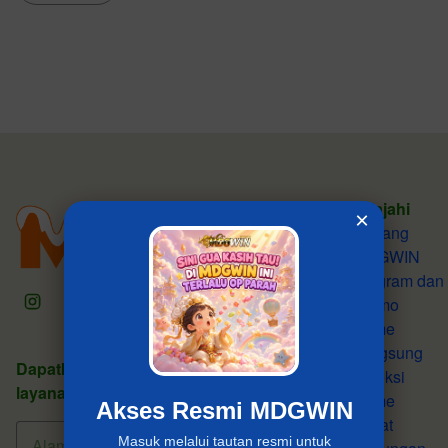
Jelajahi
×
Tentang
MDGWIN
Program dan
Promo
Game
Langsung
Dapatkan informasi keamanan, pembaruan
Koleksi
layanan, dan kabar MDGWIN terbaru.
Game
Akses Resmi MDGWIN
Pusat
Masuk melalui tautan resmi untuk