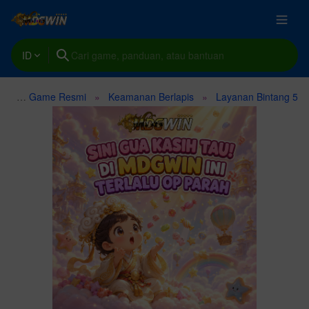
ID
Platform Game Resmi
Keamanan Berlapis
Layanan Bintang 5