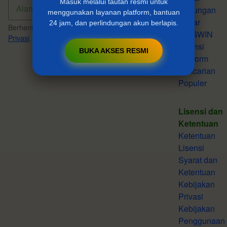
Masuk melalui tautan resmi untuk
Dukungan
menggunakan layanan platform, bantuan
Kabar
24 jam, dan perlindungan akun berlapis.
Berhenti berlangganan kapan saja.
Kebijakan
MDGWIN
Privasi
.
Lisensi
BUKA AKSES RESMI
Platform
Pencarian
Populer
Lisensi dan
Ketentuan
Ketentuan
Lisensi
Syarat dan
Ketentuan
Kebijakan
Privasi
Kebijakan
Penggunaan