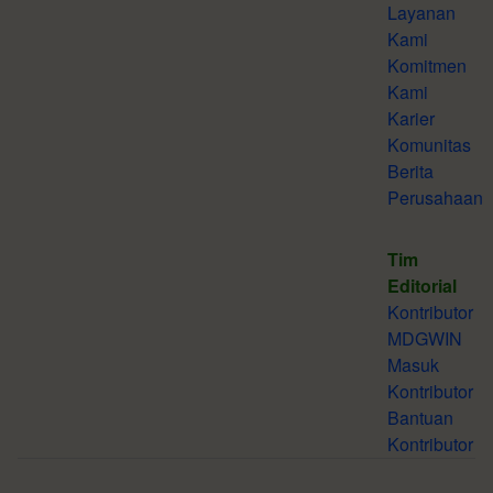
Layanan
Kami
Komitmen
Kami
Karier
Komunitas
Berita
Perusahaan
Tim
Editorial
Kontributor
MDGWIN
Masuk
Kontributor
Bantuan
Kontributor