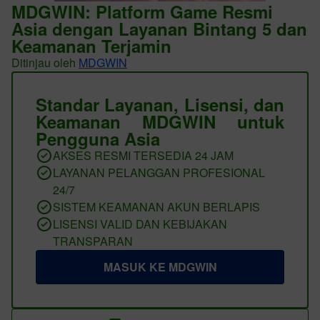
MDGWIN: Platform Game Resmi
Asia dengan Layanan Bintang 5 dan
Keamanan Terjamin
Ditinjau oleh
MDGWIN
Standar Layanan, Lisensi, dan
Keamanan MDGWIN untuk
Pengguna Asia
AKSES RESMI TERSEDIA 24 JAM
LAYANAN PELANGGAN PROFESIONAL
24/7
SISTEM KEAMANAN AKUN BERLAPIS
LISENSI VALID DAN KEBIJAKAN
TRANSPARAN
MASUK KE MDGWIN