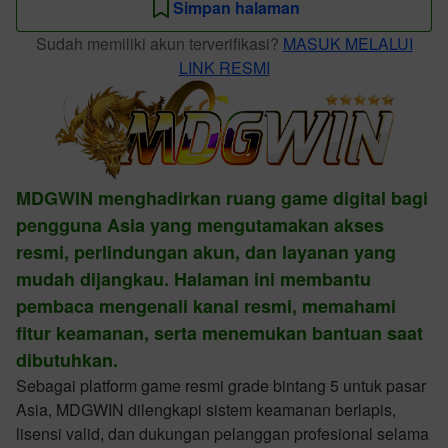
Simpan halaman
Sudah memiliki akun terverifikasi?
MASUK MELALUI
LINK RESMI
MDGWIN menghadirkan ruang game digital bagi
pengguna Asia yang mengutamakan akses
resmi, perlindungan akun, dan layanan yang
mudah dijangkau. Halaman ini membantu
pembaca mengenali kanal resmi, memahami
fitur keamanan, serta menemukan bantuan saat
dibutuhkan.
Sebagai platform game resmi grade bintang 5 untuk pasar
Asia, MDGWIN dilengkapi sistem keamanan berlapis,
lisensi valid, dan dukungan pelanggan profesional selama