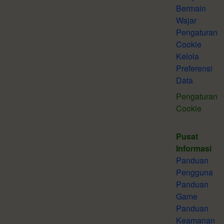
Bermain
Wajar
Pengaturan
Cookie
Kelola
Preferensi
Data
Pengaturan
Cookie
Pusat
Informasi
Panduan
Pengguna
Panduan
Game
Panduan
Keamanan