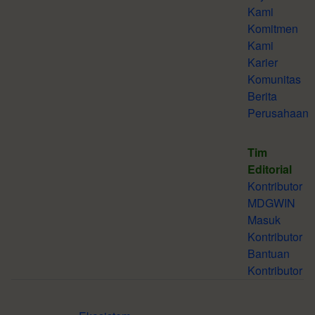
Kami
Komitmen
Kami
Karier
Komunitas
Berita
Perusahaan
Tim
Editorial
Kontributor
MDGWIN
Masuk
Kontributor
Bantuan
Kontributor