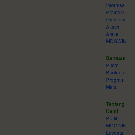
Informasi
Promosi
Optimasi
Akses
Artikel
MDGWIN
Bantuan
Pusat
Bantuan
Program
Mitra
Tentang
Kami
Profil
MDGWIN
Layanan