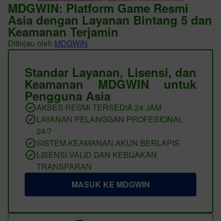
MDGWIN: Platform Game Resmi
Asia dengan Layanan Bintang 5 dan
Keamanan Terjamin
Ditinjau oleh
MDGWIN
Standar Layanan, Lisensi, dan
Keamanan MDGWIN untuk
Pengguna Asia
AKSES RESMI TERSEDIA 24 JAM
LAYANAN PELANGGAN PROFESIONAL
24/7
SISTEM KEAMANAN AKUN BERLAPIS
LISENSI VALID DAN KEBIJAKAN
TRANSPARAN
MASUK KE MDGWIN