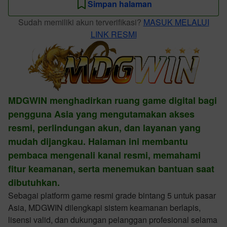
Simpan halaman
Sudah memiliki akun terverifikasi?
MASUK MELALUI
LINK RESMI
MDGWIN menghadirkan ruang game digital bagi
pengguna Asia yang mengutamakan akses
resmi, perlindungan akun, dan layanan yang
mudah dijangkau. Halaman ini membantu
pembaca mengenali kanal resmi, memahami
fitur keamanan, serta menemukan bantuan saat
dibutuhkan.
Sebagai platform game resmi grade bintang 5 untuk pasar
Asia, MDGWIN dilengkapi sistem keamanan berlapis,
lisensi valid, dan dukungan pelanggan profesional selama