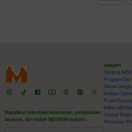
Jelajahi
Tentang MD
Program dan
Game Langs
Koleksi Gam
Pusat Dukun
Kabar MDGW
Dapatkan informasi keamanan, pembaruan
Lisensi Platf
layanan, dan kabar MDGWIN terbaru.
Pencarian Po