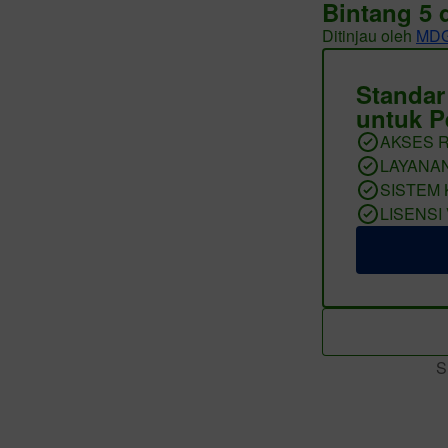
Bintang 5
Ditinjau oleh
MD
Standa
untuk P
AKSES R
LAYANA
SISTEM
LISENSI
S