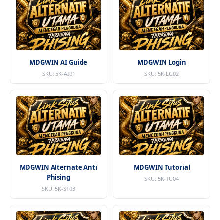
MDGWIN AI Guide
MDGWIN Login
SKU: 5K-AI01
SKU: 5K-LG02
MDGWIN Alternate Anti
MDGWIN Tutorial
Phising
SKU: 5K-TU04
SKU: 5K-ST03