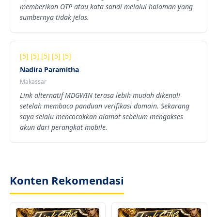
memberikan OTP atau kata sandi melalui halaman yang
sumbernya tidak jelas.
[5] [5] [5] [5] [5]
Nadira Paramitha
Makassar
Link alternatif MDGWIN terasa lebih mudah dikenali
setelah membaca panduan verifikasi domain. Sekarang
saya selalu mencocokkan alamat sebelum mengakses
akun dari perangkat mobile.
Konten Rekomendasi