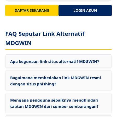
DAFTAR SEKARANG
LOGIN AKUN
FAQ Seputar Link Alternatif
MDGWIN
Apa kegunaan link situs alternatif MDGWIN?
Bagaimana membedakan link MDGWIN resmi
dengan situs phishing?
Mengapa pengguna sebaiknya menghindari
tautan MDGWIN dari sumber sembarangan?