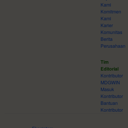
Kami
Komitmen
Kami
Karier
Komunitas
Berita
Perusahaan
Tim
Editorial
Kontributor
MDGWIN
Masuk
Kontributor
Bantuan
Kontributor