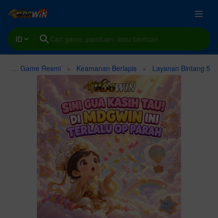
ID
Platform Game Resmi
Keamanan Berlapis
Layanan Bintang 5