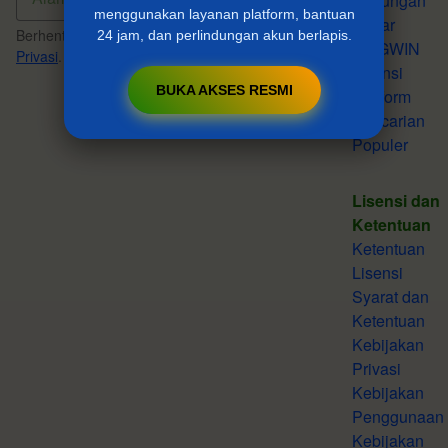
Dukungan
menggunakan layanan platform, bantuan
Kabar
Berhenti berlangganan kapan saja.
Kebijakan
24 jam, dan perlindungan akun berlapis.
MDGWIN
Privasi
.
Lisensi
BUKA AKSES RESMI
Platform
Pencarian
Populer
Lisensi dan
Ketentuan
Ketentuan
Lisensi
Syarat dan
Ketentuan
Kebijakan
Privasi
Kebijakan
Penggunaan
Kebijakan