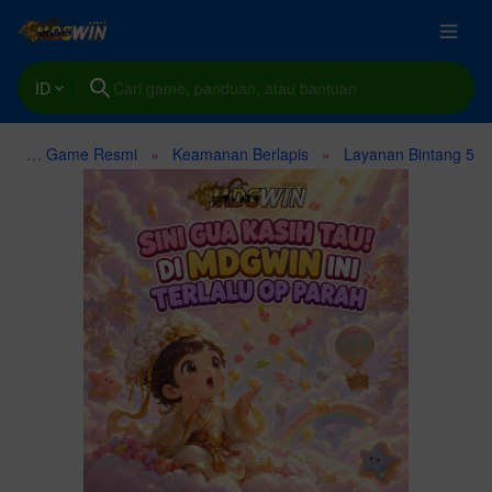
ID
Platform Game Resmi
Keamanan Berlapis
Layanan Bintang 5