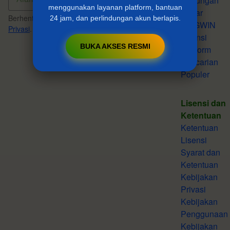
Dukungan
menggunakan layanan platform, bantuan
Kabar
Berhenti berlangganan kapan saja.
Kebijakan
24 jam, dan perlindungan akun berlapis.
MDGWIN
Privasi
.
Lisensi
BUKA AKSES RESMI
Platform
Pencarian
Populer
Lisensi dan
Ketentuan
Ketentuan
Lisensi
Syarat dan
Ketentuan
Kebijakan
Privasi
Kebijakan
Penggunaan
Kebijakan