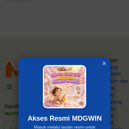
Jelajahi
×
Tentang
MDGWIN
Program dan
Promo
Game
Langsung
Dapatkan informasi keamanan, pembaruan
Koleksi
layanan, dan kabar MDGWIN terbaru.
Game
Akses Resmi MDGWIN
Pusat
Masuk melalui tautan resmi untuk