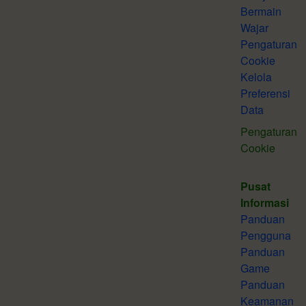
Bermain
Wajar
Pengaturan
Cookie
Kelola
Preferensi
Data
Pengaturan
Cookie
Pusat
Informasi
Panduan
Pengguna
Panduan
Game
Panduan
Keamanan