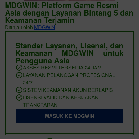
MDGWIN: Platform Game Resmi
Asia dengan Layanan Bintang 5 dan
Keamanan Terjamin
Ditinjau oleh
MDGWIN
Standar Layanan, Lisensi, dan
Keamanan MDGWIN untuk
Pengguna Asia
AKSES RESMI TERSEDIA 24 JAM
LAYANAN PELANGGAN PROFESIONAL
24/7
SISTEM KEAMANAN AKUN BERLAPIS
LISENSI VALID DAN KEBIJAKAN
TRANSPARAN
MASUK KE MDGWIN