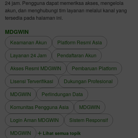
24 jam. Pengguna dapat memeriksa akses, mengelola
akun, dan menghubungi tim layanan melalui kanal yang
tersedia pada halaman ini.
MDGWIN
Keamanan Akun
Platform Resmi Asia
Layanan 24 Jam
Pendaftaran Akun
Akses Resmi MDGWIN
Pembaruan Platform
Lisensi Terverifikasi
Dukungan Profesional
MDGWIN
Perlindungan Data
Komunitas Pengguna Asia
MDGWIN
Login Aman MDGWIN
Sistem Responsif
MDGWIN
Lihat semua topik