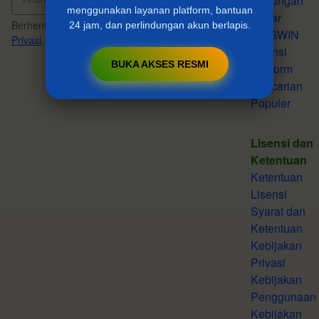
Dukungan
menggunakan layanan platform, bantuan
Kabar
Berhenti berlangganan kapan saja.
Kebijakan
24 jam, dan perlindungan akun berlapis.
MDGWIN
Privasi
.
Lisensi
BUKA AKSES RESMI
Platform
Pencarian
Populer
Lisensi dan
Ketentuan
Ketentuan
Lisensi
Syarat dan
Ketentuan
Kebijakan
Privasi
Kebijakan
Penggunaan
Kebijakan