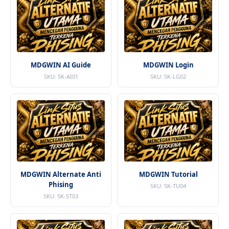
MDGWIN AI Guide
MDGWIN Login
SKU: 5K-AI01
SKU: 5K-LG02
MDGWIN Alternate Anti
MDGWIN Tutorial
Phising
SKU: 5K-TU04
SKU: 5K-ST03