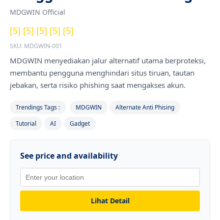
MDGWIN Official
[5] [5] [5] [5] [5]
SKU: MDGWIN-001
MDGWIN menyediakan jalur alternatif utama berproteksi,
membantu pengguna menghindari situs tiruan, tautan
jebakan, serta risiko phishing saat mengakses akun.
Trendings Tags :
MDGWIN
Alternate Anti Phising
Tutorial
AI
Gadget
See price and availability
Lihat Detail