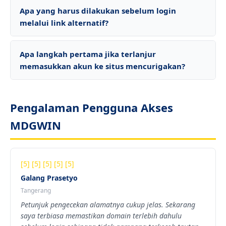
Apa yang harus dilakukan sebelum login
melalui link alternatif?
Apa langkah pertama jika terlanjur
memasukkan akun ke situs mencurigakan?
Pengalaman Pengguna Akses
MDGWIN
[5] [5] [5] [5] [5]
Galang Prasetyo
Tangerang
Petunjuk pengecekan alamatnya cukup jelas. Sekarang
saya terbiasa memastikan domain terlebih dahulu