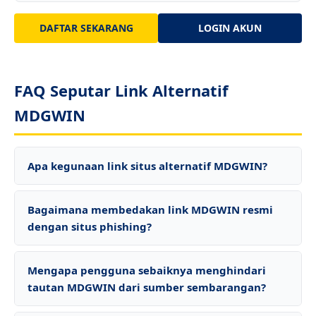
DAFTAR SEKARANG
LOGIN AKUN
FAQ Seputar Link Alternatif
MDGWIN
Apa kegunaan link situs alternatif MDGWIN?
Bagaimana membedakan link MDGWIN resmi
dengan situs phishing?
Mengapa pengguna sebaiknya menghindari
tautan MDGWIN dari sumber sembarangan?