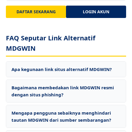
DAFTAR SEKARANG
LOGIN AKUN
FAQ Seputar Link Alternatif
MDGWIN
Apa kegunaan link situs alternatif MDGWIN?
Bagaimana membedakan link MDGWIN resmi
dengan situs phishing?
Mengapa pengguna sebaiknya menghindari
tautan MDGWIN dari sumber sembarangan?