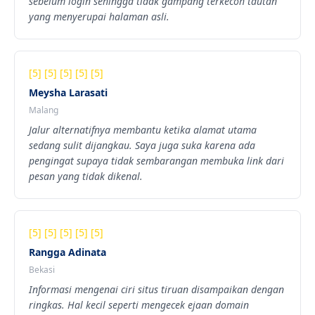
sebelum login sehingga tidak gampang terkecoh tautan
yang menyerupai halaman asli.
[5] [5] [5] [5] [5]
Meysha Larasati
Malang
Jalur alternatifnya membantu ketika alamat utama
sedang sulit dijangkau. Saya juga suka karena ada
pengingat supaya tidak sembarangan membuka link dari
pesan yang tidak dikenal.
[5] [5] [5] [5] [5]
Rangga Adinata
Bekasi
Informasi mengenai ciri situs tiruan disampaikan dengan
ringkas. Hal kecil seperti mengecek ejaan domain