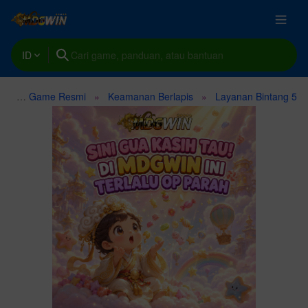
ID
Platform Game Resmi
Keamanan Berlapis
Layanan Bintang 5