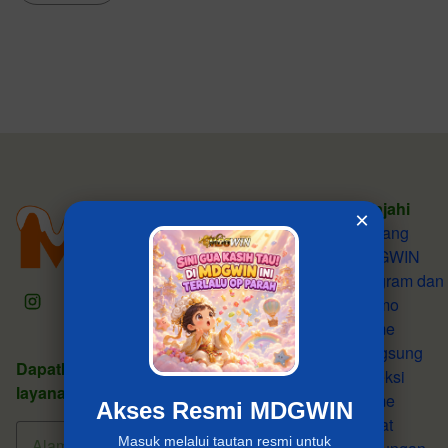
Jelajahi
×
Tentang
MDGWIN
Program dan
Promo
Game
Langsung
Dapatkan informasi keamanan, pembaruan
Koleksi
layanan, dan kabar MDGWIN terbaru.
Game
Akses Resmi MDGWIN
Pusat
Masuk melalui tautan resmi untuk