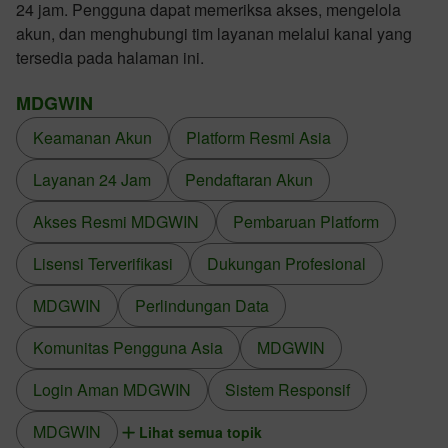
24 jam. Pengguna dapat memeriksa akses, mengelola
akun, dan menghubungi tim layanan melalui kanal yang
tersedia pada halaman ini.
MDGWIN
Keamanan Akun
Platform Resmi Asia
Layanan 24 Jam
Pendaftaran Akun
Akses Resmi MDGWIN
Pembaruan Platform
Lisensi Terverifikasi
Dukungan Profesional
MDGWIN
Perlindungan Data
Komunitas Pengguna Asia
MDGWIN
Login Aman MDGWIN
Sistem Responsif
MDGWIN
Lihat semua topik