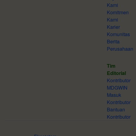
Kami
Komitmen
Kami
Karier
Komunitas
Berita
Perusahaan
Tim
Editorial
Kontributor
MDGWIN
Masuk
Kontributor
Bantuan
Kontributor