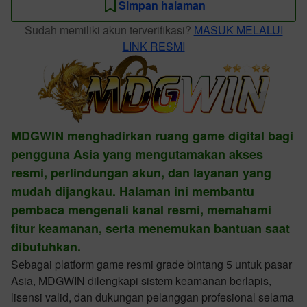
Simpan halaman
Sudah memiliki akun terverifikasi?
MASUK MELALUI
LINK RESMI
MDGWIN menghadirkan ruang game digital bagi
pengguna Asia yang mengutamakan akses
resmi, perlindungan akun, dan layanan yang
mudah dijangkau. Halaman ini membantu
pembaca mengenali kanal resmi, memahami
fitur keamanan, serta menemukan bantuan saat
dibutuhkan.
Sebagai platform game resmi grade bintang 5 untuk pasar
Asia, MDGWIN dilengkapi sistem keamanan berlapis,
lisensi valid, dan dukungan pelanggan profesional selama