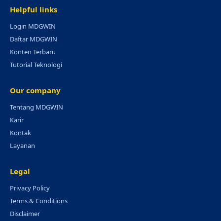
Helpful links
Login MDGWIN
Daftar MDGWIN
Konten Terbaru
Tutorial Teknologi
Our company
Tentang MDGWIN
Karir
Kontak
Layanan
Legal
Privacy Policy
Terms & Conditions
Disclaimer