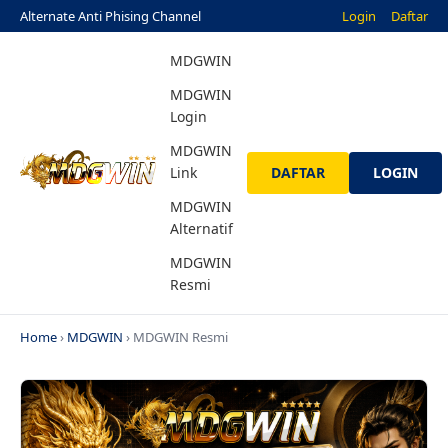
Alternate Anti Phising Channel
Login
Daftar
MDGWIN
MDGWIN
Login
MDGWIN
Link
DAFTAR
LOGIN
MDGWIN
Alternatif
MDGWIN
Resmi
Home
›
MDGWIN
›
MDGWIN Resmi