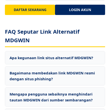
DAFTAR SEKARANG
LOGIN AKUN
FAQ Seputar Link Alternatif
MDGWIN
Apa kegunaan link situs alternatif MDGWIN?
Bagaimana membedakan link MDGWIN resmi
dengan situs phishing?
Mengapa pengguna sebaiknya menghindari
tautan MDGWIN dari sumber sembarangan?