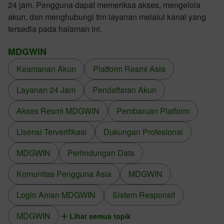
24 jam. Pengguna dapat memeriksa akses, mengelola
akun, dan menghubungi tim layanan melalui kanal yang
tersedia pada halaman ini.
MDGWIN
Keamanan Akun
Platform Resmi Asia
Layanan 24 Jam
Pendaftaran Akun
Akses Resmi MDGWIN
Pembaruan Platform
Lisensi Terverifikasi
Dukungan Profesional
MDGWIN
Perlindungan Data
Komunitas Pengguna Asia
MDGWIN
Login Aman MDGWIN
Sistem Responsif
MDGWIN
Lihat semua topik