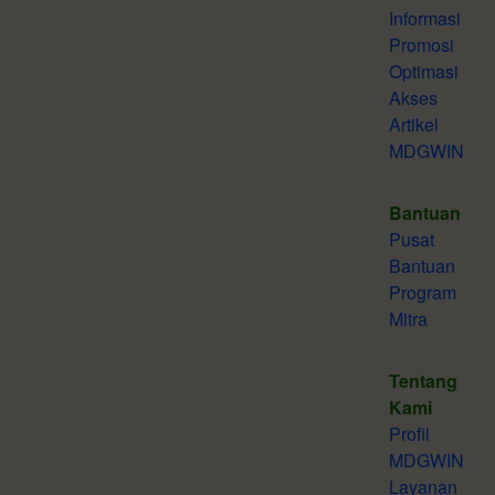
Informasi
Promosi
Optimasi
Akses
Artikel
MDGWIN
Bantuan
Pusat
Bantuan
Program
Mitra
Tentang
Kami
Profil
MDGWIN
Layanan