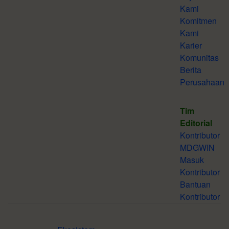
Kami
Komitmen
Kami
Karier
Komunitas
Berita
Perusahaan
Tim
Editorial
Kontributor
MDGWIN
Masuk
Kontributor
Bantuan
Kontributor