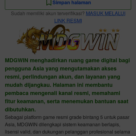
Simpan halaman
Sudah memiliki akun terverifikasi?
MASUK MELALUI
LINK RESMI
MDGWIN menghadirkan ruang game digital bagi
pengguna Asia yang mengutamakan akses
resmi, perlindungan akun, dan layanan yang
mudah dijangkau. Halaman ini membantu
pembaca mengenali kanal resmi, memahami
fitur keamanan, serta menemukan bantuan saat
dibutuhkan.
Sebagai platform game resmi grade bintang 5 untuk pasar
Asia, MDGWIN dilengkapi sistem keamanan berlapis,
lisensi valid, dan dukungan pelanggan profesional selama