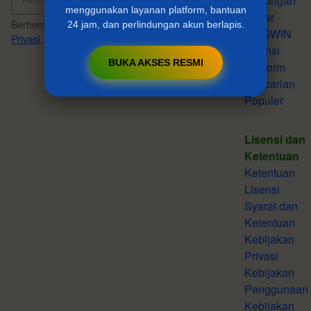
Dukungan
menggunakan layanan platform, bantuan
Kabar
Berhenti berlangganan kapan saja.
Kebijakan
24 jam, dan perlindungan akun berlapis.
MDGWIN
Privasi
.
Lisensi
BUKA AKSES RESMI
Platform
Pencarian
Populer
Lisensi dan
Ketentuan
Ketentuan
Lisensi
Syarat dan
Ketentuan
Kebijakan
Privasi
Kebijakan
Penggunaan
Kebijakan