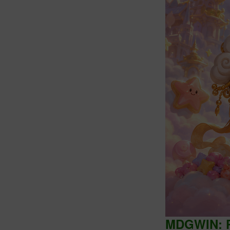
Pelajari langkah pendaftaran, login aman, pengaturan akun
Mulai Percakapan
MDGWIN: P