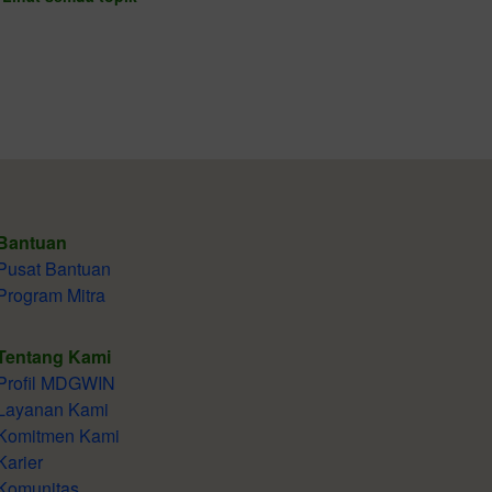
Bantuan
Pusat Bantuan
Program Mitra
Tentang Kami
Profil MDGWIN
Layanan Kami
Komitmen Kami
Karier
Komunitas