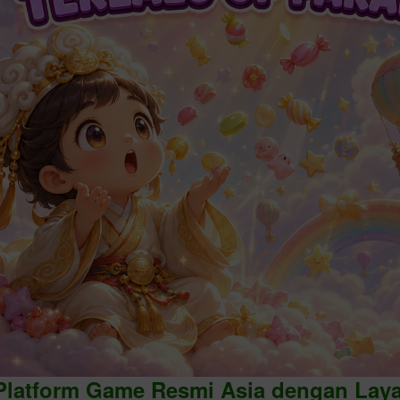
, dan cara menghubungi dukungan.
latform Game Resmi Asia dengan Lay