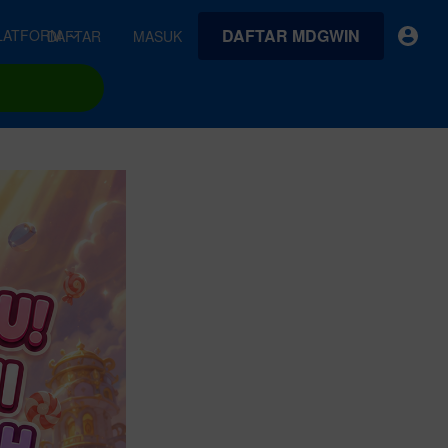
DAFTAR MDGWIN
PLATFORM
DAFTAR
MASUK
n Populer
in
Profesional
Standar Keamanan
rangkat, dan perlindungan akun dari satu pusat keamanan.
i
MDGWIN
rsedia 24 jam
Perlindungan berlapis
Data
u akses, akun,
membantu pengguna
 informasi
mengendalikan akses dan
Asing
menjaga data akun tetap
terlindungi.
l, tablet, atau desktop dengan navigasi yang konsisten.
an