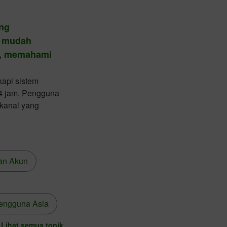
ng
g mudah
i, memahami
kapi sistem
24 jam. Pengguna
 kanal yang
an Akun
engguna Asia
Lihat semua topik