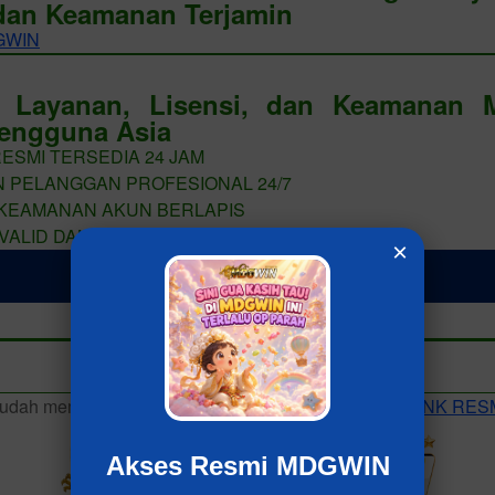
 dan Keamanan Terjamin
GWIN
r Layanan, Lisensi, dan Keamanan
engguna Asia
ESMI TERSEDIA 24 JAM
N PELANGGAN PROFESIONAL 24/7
 KEAMANAN AKUN BERLAPIS
 VALID DAN KEBIJAKAN TRANSPARAN
×
MASUK KE MDGWIN
Simpan halaman
udah memiliki akun terverifikasi?
MASUK MELALUI LINK RES
Akses Resmi MDGWIN