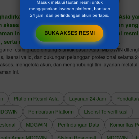
Masuk melalui tautan resmi untuk
menggunakan layanan platform, bantuan
dirkan ruang game digital bagi pengguna Asia ya
24 jam, dan perlindungan akun berlapis.
akses resmi, perlindungan akun, dan layanan yan
laman ini membantu pembaca mengenali kanal resm
BUKA AKSES RESMI
n, serta menemukan bantuan saat dibutuhkan.
 game resmi grade bintang 5 untuk pasar Asia, MDGWIN dileng
s, lisensi valid, dan dukungan pelanggan profesional selama 
akses, mengelola akun, dan menghubungi tim layanan melalui
aman ini.
un
Platform Resmi Asia
Layanan 24 Jam
Pendaftar
 MDGWIN
Pembaruan Platform
Lisensi Terverifikasi
esional
MDGWIN
Perlindungan Data
Komunitas P
Login Aman MDGWIN
Sistem Responsif
MDGWIN