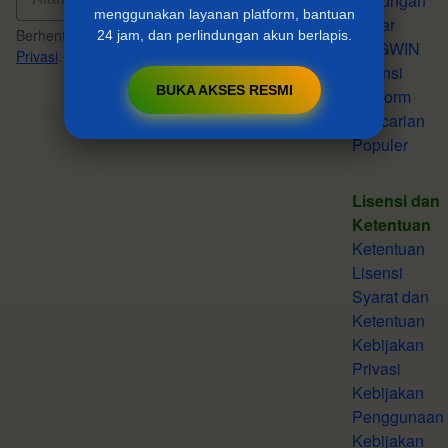
Dukungan
menggunakan layanan platform, bantuan
Kabar
Berhenti berlangganan kapan saja.
Kebijakan
24 jam, dan perlindungan akun berlapis.
MDGWIN
Privasi
.
Lisensi
BUKA AKSES RESMI
Platform
Pencarian
Populer
Lisensi dan
Ketentuan
Ketentuan
Lisensi
Syarat dan
Ketentuan
Kebijakan
Privasi
Kebijakan
Penggunaan
Kebijakan