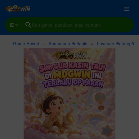
ID
Platform Game Resmi
Keamanan Berlapis
Layanan Bintang 5