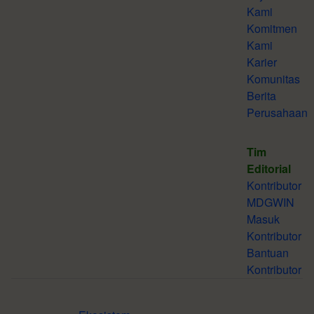
Kami
Komitmen
Kami
Karier
Komunitas
Berita
Perusahaan
Tim
Editorial
Kontributor
MDGWIN
Masuk
Kontributor
Bantuan
Kontributor