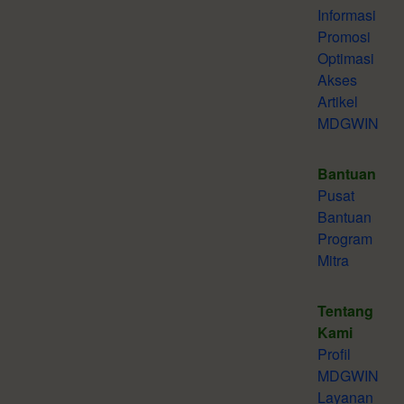
Informasi
Promosi
Optimasi
Akses
Artikel
MDGWIN
Bantuan
Pusat
Bantuan
Program
Mitra
Tentang
Kami
Profil
MDGWIN
Layanan