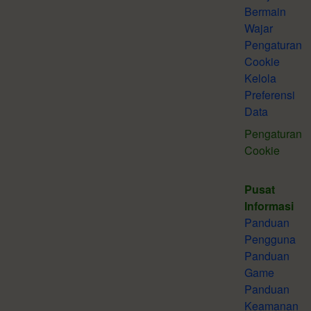
Bermain
Wajar
Pengaturan
Cookie
Kelola
Preferensi
Data
Pengaturan
Cookie
Pusat
Informasi
Panduan
Pengguna
Panduan
Game
Panduan
Keamanan