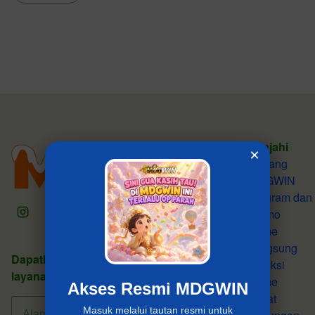
Jelajahi
×
Tentang
MDGWIN
Program dan
Promo
Game
Langsung
Dapatkan informasi keamanan, pembaruan
Koleksi
layanan, dan kabar MDGWIN terbaru.
Game
Akses Resmi MDGWIN
Pusat
Masuk melalui tautan resmi untuk