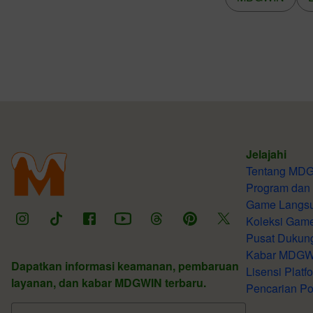
Jelajahi
Tentang MD
Program dan
Game Langs
Koleksi Gam
Pusat Dukun
Kabar MDGW
Dapatkan informasi keamanan, pembaruan
Lisensi Platf
layanan, dan kabar MDGWIN terbaru.
Pencarian Po