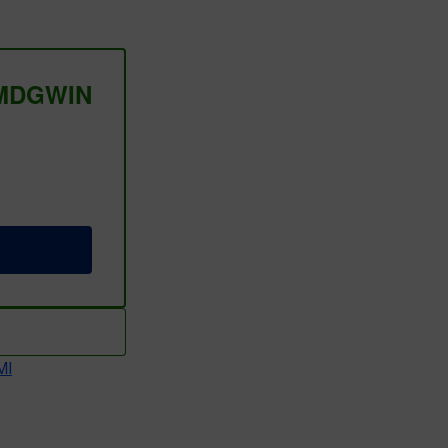
 MDGWIN
MI