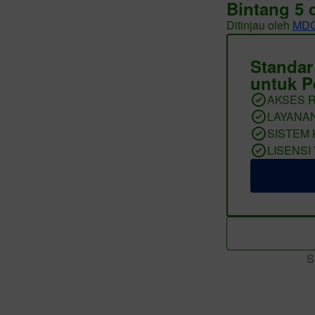
Bintang 5
Ditinjau oleh
MD
Standa
untuk P
AKSES R
LAYANA
SISTEM
LISENSI
S