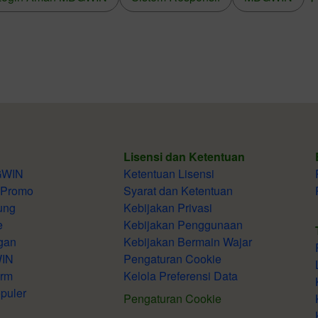
Lisensi dan Ketentuan
GWIN
Ketentuan Lisensi
 Promo
Syarat dan Ketentuan
ung
Kebijakan Privasi
e
Kebijakan Penggunaan
gan
Kebijakan Bermain Wajar
IN
Pengaturan Cookie
orm
Kelola Preferensi Data
puler
Pengaturan Cookie