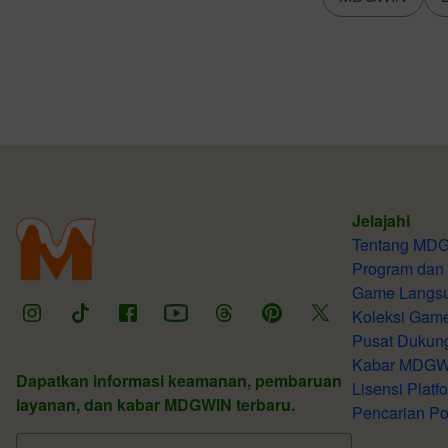
Jelajahi
Tentang MD
Program dan
Game Langs
Koleksi Gam
Pusat Dukun
Kabar MDGW
Dapatkan informasi keamanan, pembaruan
Lisensi Platf
layanan, dan kabar MDGWIN terbaru.
Pencarian Po