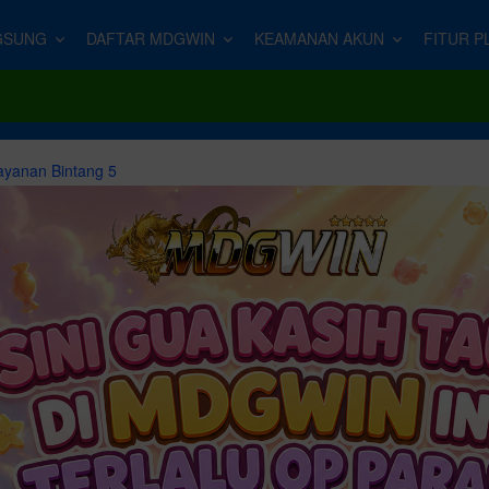
GSUNG
DAFTAR MDGWIN
KEAMANAN AKUN
FITUR 
MDGWIN →
Kabar yang Banyak Dicari
uan →
bahan →
itas
Pencarian Game Populer
Bantuan yang Sering Dicari
Pencarian Game Populer
Akses dan Kompatibilitas
Topik Keamana
Berita MDGWIN
Login MDGWIN
Status Layanan
Game Cepat
Sistem Android
Keamanan Akun
Keamanan Log
Dukungan 
dan tampilan yang mudah dipahami.
Kelola akses, verifikasi pe
ayanan Bintang 5
Komunitas Pemain
Pusat Informasi
Panduan Akun
Arena Real-Time
Sistem iOS
Cek Link Resm
MDGWIN
Tim layanan te
Promo Terbaru
Panduan Pemula
Pemulihan Akses
Putaran Otomatis
Browser Modern
Perlindungan 
untuk membant
keamanan, dan
uan terkait akun atau platform.
Panduan Harian
Demo Antarmuka
Kontak Resmi
Mode Vertikal
Mode Privat
Deteksi Akses 
platform.
Tips Bermain
Pilihan Mingguan
Kebijakan Privasi
Panduan Singkat
Perangkat Tepercaya
Kontrol Akun
Akses Multi-Perangkat
Layanan Video
Game Meja
Validasi Lisensi
Turnamen Asia
Lisensi Valid
resmi MDGWIN secara transparan.
Gunakan platform melalui ponse
Selamat Datang
Game Petualangan
Perlindungan Data
Mode Aman
Riwayat Sesi
Cerita Pengguna
Game Bertema Asia
Pembaruan Sistem
Game Santai
Pusat Keaman