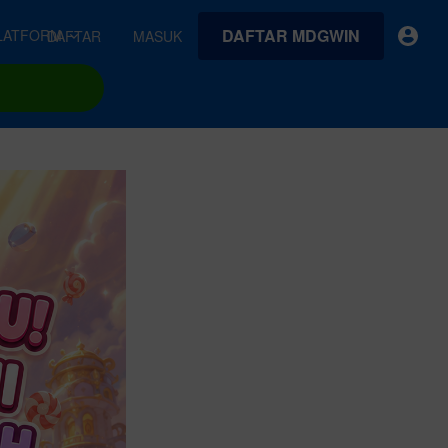
DAFTAR MDGWIN
PLATFORM
DAFTAR
MASUK
n Populer
in
Profesional
Standar Keamanan
rangkat, dan perlindungan akun dari satu pusat keamanan.
i
MDGWIN
rsedia 24 jam
Perlindungan berlapis
Data
u akses, akun,
membantu pengguna
 informasi
mengendalikan akses dan
Asing
menjaga data akun tetap
terlindungi.
l, tablet, atau desktop dengan navigasi yang konsisten.
an