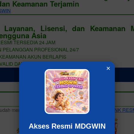
 dan Keamanan Terjamin
GWIN
r Layanan, Lisensi, dan Keamanan
engguna Asia
ESMI TERSEDIA 24 JAM
N PELANGGAN PROFESIONAL 24/7
 KEAMANAN AKUN BERLAPIS
 VALID DAN KEBIJAKAN TRANSPARAN
×
MASUK KE MDGWIN
Simpan halaman
udah memiliki akun terverifikasi?
MASUK MELALUI LINK RES
Akses Resmi MDGWIN