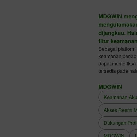
MDGWIN mengha
mengutamakan 
dijangkau. Ha
fitur keamana
Sebagai platform
keamanan berlapi
dapat memeriksa 
tersedia pada hal
MDGWIN
Keamanan Ak
Akses Resmi
Dukungan Prof
MDGWIN