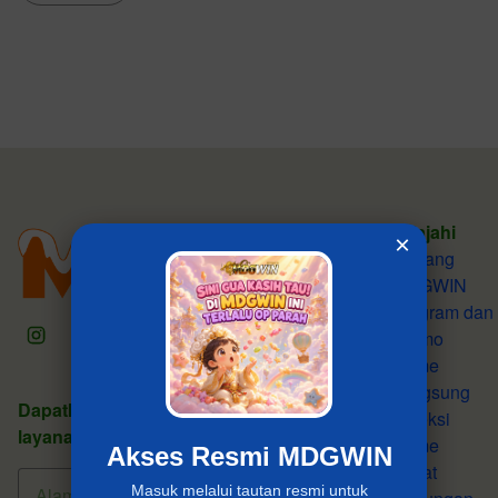
Jelajahi
×
Tentang
MDGWIN
Program dan
Promo
Game
Langsung
Dapatkan informasi keamanan, pembaruan
Koleksi
layanan, dan kabar MDGWIN terbaru.
Game
Akses Resmi MDGWIN
Pusat
Masuk melalui tautan resmi untuk