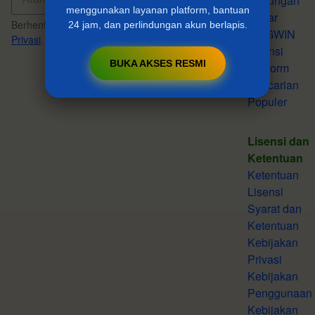
Dukungan
menggunakan layanan platform, bantuan
Kabar
Berhenti berlangganan kapan saja.
Kebijakan
24 jam, dan perlindungan akun berlapis.
MDGWIN
Privasi
.
Lisensi
BUKA AKSES RESMI
Platform
Pencarian
Populer
Lisensi dan
Ketentuan
Ketentuan
Lisensi
Syarat dan
Ketentuan
Kebijakan
Privasi
Kebijakan
Penggunaan
Kebijakan