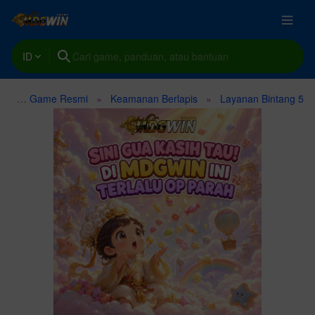
ID
Platform Game Resmi
Keamanan Berlapis
Layanan Bintang 5