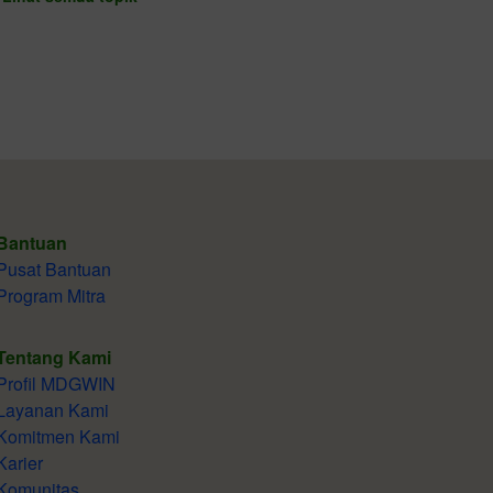
Bantuan
Pusat Bantuan
Program Mitra
Tentang Kami
Profil MDGWIN
Layanan Kami
Komitmen Kami
Karier
Komunitas