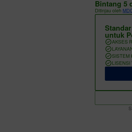
Bintang 5
Ditinjau oleh
MD
Standa
untuk P
AKSES R
LAYANA
SISTEM
LISENSI
S