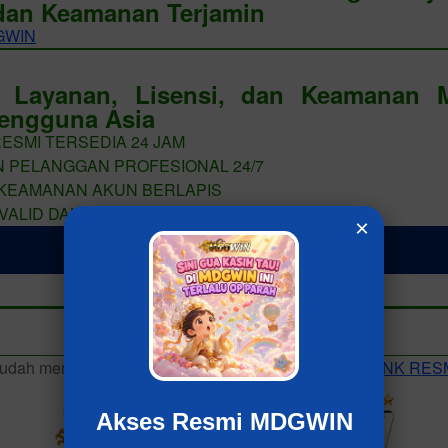
 dan Keamanan Terjamin
GWIN
r Layanan, Lisensi, dan Keamanan
engguna Asia
ESMI TERSEDIA 24 JAM
N PELANGGAN PROFESIONAL 24/7
 KEAMANAN AKUN BERLAPIS
 VALID DAN KEBIJAKAN TRANSPARAN
×
MASUK KE MDGWIN
Simpan halaman
udah memiliki akun terverifikasi?
MASUK MELALUI LINK RES
Akses Resmi MDGWIN