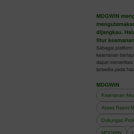
MDGWIN mengha
mengutamakan 
dijangkau. Ha
fitur keamana
Sebagai platform
keamanan berlapi
dapat memeriksa 
tersedia pada hal
MDGWIN
Keamanan Ak
Akses Resmi
Dukungan Prof
MDGWIN