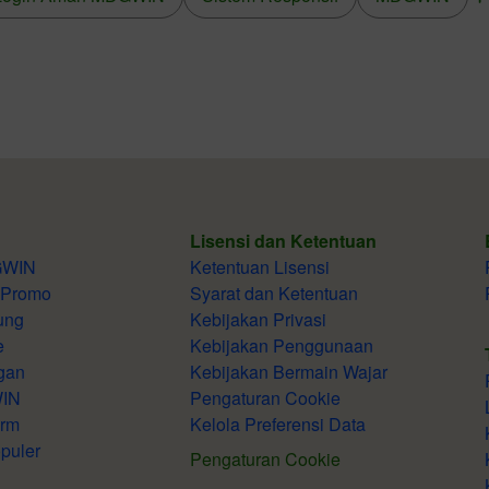
Lisensi dan Ketentuan
GWIN
Ketentuan Lisensi
 Promo
Syarat dan Ketentuan
ung
Kebijakan Privasi
e
Kebijakan Penggunaan
gan
Kebijakan Bermain Wajar
IN
Pengaturan Cookie
orm
Kelola Preferensi Data
puler
Pengaturan Cookie