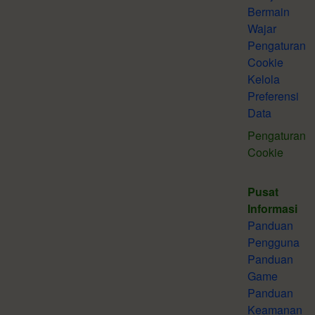
Bermain
Wajar
Pengaturan
Cookie
Kelola
Preferensi
Data
Pengaturan
Cookie
Pusat
Informasi
Panduan
Pengguna
Panduan
Game
Panduan
Keamanan