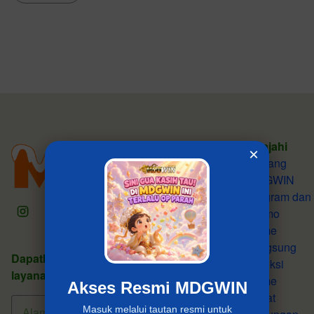
Jelajahi
×
Tentang
MDGWIN
Program dan
Promo
Game
Langsung
Dapatkan informasi keamanan, pembaruan
Koleksi
layanan, dan kabar MDGWIN terbaru.
Game
Akses Resmi MDGWIN
Pusat
Masuk melalui tautan resmi untuk