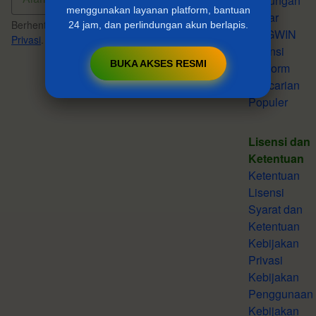
Dukungan
menggunakan layanan platform, bantuan
Kabar
Berhenti berlangganan kapan saja.
Kebijakan
24 jam, dan perlindungan akun berlapis.
MDGWIN
Privasi
.
Lisensi
BUKA AKSES RESMI
Platform
Pencarian
Populer
Lisensi dan
Ketentuan
Ketentuan
Lisensi
Syarat dan
Ketentuan
Kebijakan
Privasi
Kebijakan
Penggunaan
Kebijakan