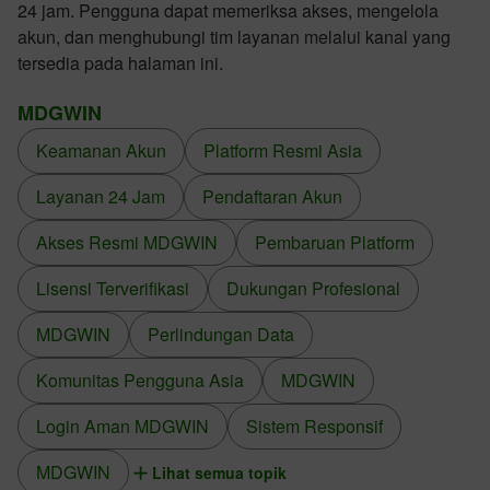
24 jam. Pengguna dapat memeriksa akses, mengelola
akun, dan menghubungi tim layanan melalui kanal yang
tersedia pada halaman ini.
MDGWIN
Keamanan Akun
Platform Resmi Asia
Layanan 24 Jam
Pendaftaran Akun
Akses Resmi MDGWIN
Pembaruan Platform
Lisensi Terverifikasi
Dukungan Profesional
MDGWIN
Perlindungan Data
Komunitas Pengguna Asia
MDGWIN
Login Aman MDGWIN
Sistem Responsif
MDGWIN
Lihat semua topik