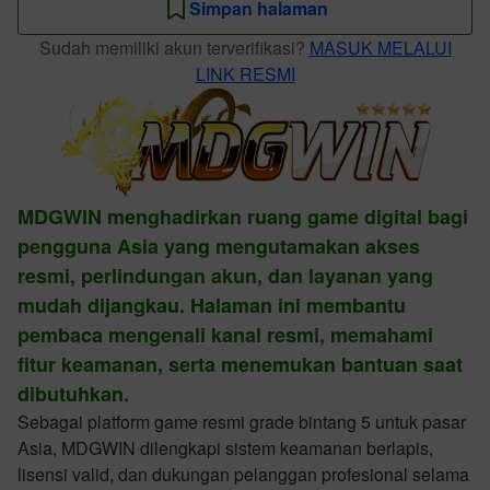
Simpan halaman
Sudah memiliki akun terverifikasi?
MASUK MELALUI
LINK RESMI
MDGWIN menghadirkan ruang game digital bagi
pengguna Asia yang mengutamakan akses
resmi, perlindungan akun, dan layanan yang
mudah dijangkau. Halaman ini membantu
pembaca mengenali kanal resmi, memahami
fitur keamanan, serta menemukan bantuan saat
dibutuhkan.
Sebagai platform game resmi grade bintang 5 untuk pasar
Asia, MDGWIN dilengkapi sistem keamanan berlapis,
lisensi valid, dan dukungan pelanggan profesional selama