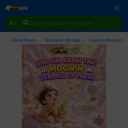
ID
Platform Game Resmi
Keamanan Berlapis
Layanan Bintang 5