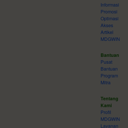
Informasi
Promosi
Optimasi
Akses
Artikel
MDGWIN
Bantuan
Pusat
Bantuan
Program
Mitra
Tentang
Kami
Profil
MDGWIN
Layanan