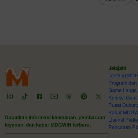
Jelajahi
Tentang MD
Program dan
Game Langs
Koleksi Gam
Pusat Dukun
Kabar MDGW
Dapatkan informasi keamanan, pembaruan
Lisensi Platf
layanan, dan kabar MDGWIN terbaru.
Pencarian Po