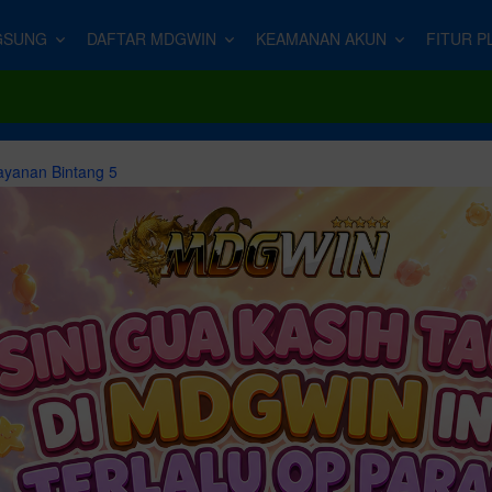
GSUNG
DAFTAR MDGWIN
KEAMANAN AKUN
FITUR 
MDGWIN →
Kabar yang Banyak Dicari
uan →
bahan →
itas
Pencarian Game Populer
Bantuan yang Sering Dicari
Pencarian Game Populer
Akses dan Kompatibilitas
Topik Keamana
Berita MDGWIN
Login MDGWIN
Status Layanan
Game Cepat
Sistem Android
Keamanan Akun
Keamanan Log
Dukungan 
dan tampilan yang mudah dipahami.
Kelola akses, verifikasi pe
ayanan Bintang 5
Komunitas Pemain
Pusat Informasi
Panduan Akun
Arena Real-Time
Sistem iOS
Cek Link Resm
MDGWIN
Tim layanan te
Promo Terbaru
Panduan Pemula
Pemulihan Akses
Putaran Otomatis
Browser Modern
Perlindungan 
untuk membant
keamanan, dan
uan terkait akun atau platform.
Panduan Harian
Demo Antarmuka
Kontak Resmi
Mode Vertikal
Mode Privat
Deteksi Akses 
platform.
Tips Bermain
Pilihan Mingguan
Kebijakan Privasi
Panduan Singkat
Perangkat Tepercaya
Kontrol Akun
Akses Multi-Perangkat
Layanan Video
Game Meja
Validasi Lisensi
Turnamen Asia
Lisensi Valid
resmi MDGWIN secara transparan.
Gunakan platform melalui ponse
Selamat Datang
Game Petualangan
Perlindungan Data
Mode Aman
Riwayat Sesi
Cerita Pengguna
Game Bertema Asia
Pembaruan Sistem
Game Santai
Pusat Keaman