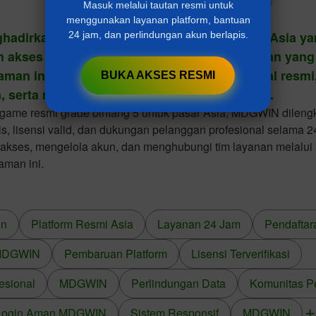
Masuk melalui tautan resmi untuk
menggunakan layanan platform, bantuan
dirkan ruang game digital bagi pengguna Asia ya
24 jam, dan perlindungan akun berlapis.
akses resmi, perlindungan akun, dan layanan yan
laman ini membantu pembaca mengenali kanal resm
BUKA AKSES RESMI
n, serta menemukan bantuan saat dibutuhkan.
 game resmi grade bintang 5 untuk pasar Asia, MDGWIN dileng
s, lisensi valid, dan dukungan pelanggan profesional selama 
akses, mengelola akun, dan menghubungi tim layanan melalui
aman ini.
un
Platform Resmi Asia
Layanan 24 Jam
Pendaftar
 MDGWIN
Pembaruan Platform
Lisensi Terverifikasi
esional
MDGWIN
Perlindungan Data
Komunitas P
Login Aman MDGWIN
Sistem Responsif
MDGWIN