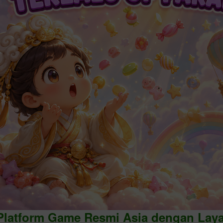
, dan cara menghubungi dukungan.
latform Game Resmi Asia dengan Lay