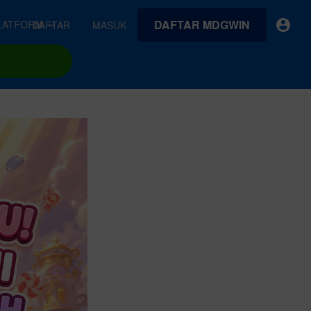
DAFTAR MDGWIN
PLATFORM
DAFTAR
MASUK
n Populer
in
Profesional
Standar Keamanan
rangkat, dan perlindungan akun dari satu pusat keamanan.
i
MDGWIN
rsedia 24 jam
Perlindungan berlapis
Data
u akses, akun,
membantu pengguna
 informasi
mengendalikan akses dan
Asing
menjaga data akun tetap
terlindungi.
l, tablet, atau desktop dengan navigasi yang konsisten.
an