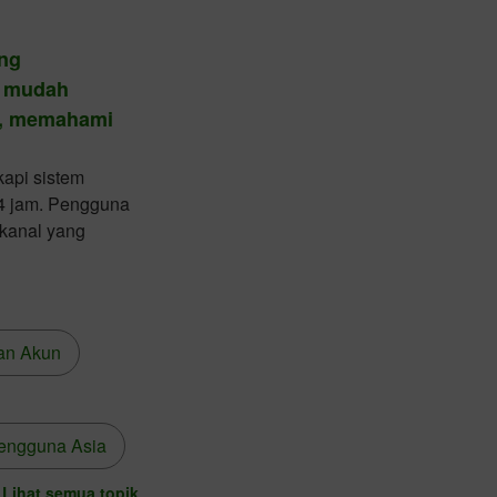
ng
g mudah
i, memahami
kapi sistem
24 jam. Pengguna
 kanal yang
an Akun
engguna Asia
Lihat semua topik