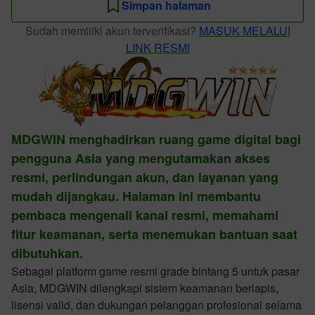
Simpan halaman
Sudah memiliki akun terverifikasi?
MASUK MELALUI
LINK RESMI
MDGWIN menghadirkan ruang game digital bagi
pengguna Asia yang mengutamakan akses
resmi, perlindungan akun, dan layanan yang
mudah dijangkau. Halaman ini membantu
pembaca mengenali kanal resmi, memahami
fitur keamanan, serta menemukan bantuan saat
dibutuhkan.
Sebagai platform game resmi grade bintang 5 untuk pasar
Asia, MDGWIN dilengkapi sistem keamanan berlapis,
lisensi valid, dan dukungan pelanggan profesional selama