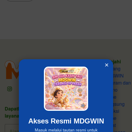
Jelajahi
×
Tentang
MDGWIN
Program dan
Promo
Game
Langsung
Dapatkan informasi keamanan, pembaruan
Koleksi
layanan, dan kabar MDGWIN terbaru.
Game
Akses Resmi MDGWIN
Pusat
Masuk melalui tautan resmi untuk