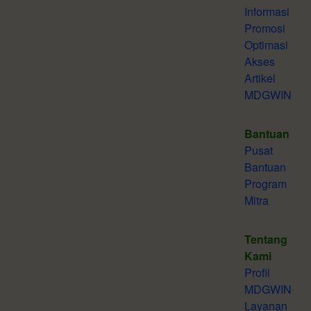
Informasi
Promosi
Optimasi
Akses
Artikel
MDGWIN
Bantuan
Pusat
Bantuan
Program
Mitra
Tentang
Kami
Profil
MDGWIN
Layanan