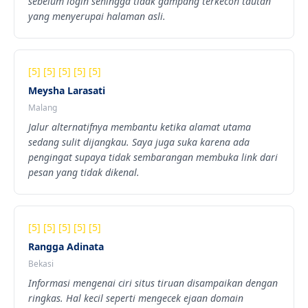
sebelum login sehingga tidak gampang terkecoh tautan
yang menyerupai halaman asli.
[5] [5] [5] [5] [5]
Meysha Larasati
Malang
Jalur alternatifnya membantu ketika alamat utama
sedang sulit dijangkau. Saya juga suka karena ada
pengingat supaya tidak sembarangan membuka link dari
pesan yang tidak dikenal.
[5] [5] [5] [5] [5]
Rangga Adinata
Bekasi
Informasi mengenai ciri situs tiruan disampaikan dengan
ringkas. Hal kecil seperti mengecek ejaan domain