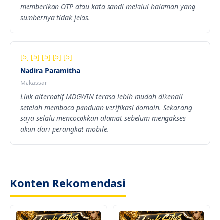
memberikan OTP atau kata sandi melalui halaman yang
sumbernya tidak jelas.
[5] [5] [5] [5] [5]
Nadira Paramitha
Makassar
Link alternatif MDGWIN terasa lebih mudah dikenali
setelah membaca panduan verifikasi domain. Sekarang
saya selalu mencocokkan alamat sebelum mengakses
akun dari perangkat mobile.
Konten Rekomendasi