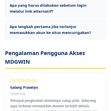
Apa yang harus dilakukan sebelum login
melalui link alternatif?
Apa langkah pertama jika terlanjur
memasukkan akun ke situs mencurigakan?
Pengalaman Pengguna Akses
MDGWIN
[5] [5] [5] [5] [5]
Galang Prasetyo
Tangerang
Petunjuk pengecekan alamatnya cukup jelas. Sekarang
saya terbiasa memastikan domain terlebih dahulu