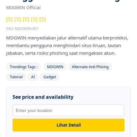
MDGWIN Official
[5] [5] [5] [5] [5]
SKU: MDGWIN-001
MDGWIN menyediakan jalur alternatif utama berproteksi,
membantu pengguna menghindari situs tiruan, tautan
jebakan, serta risiko phishing saat mengakses akun.
Trendings Tags :
MDGWIN
Alternate Anti Phising
Tutorial
AI
Gadget
See price and availability
Lihat Detail