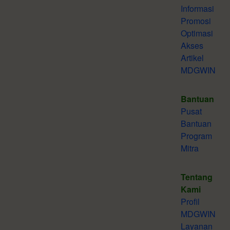
Informasi
Promosi
Optimasi
Akses
Artikel
MDGWIN
Bantuan
Pusat
Bantuan
Program
Mitra
Tentang
Kami
Profil
MDGWIN
Layanan