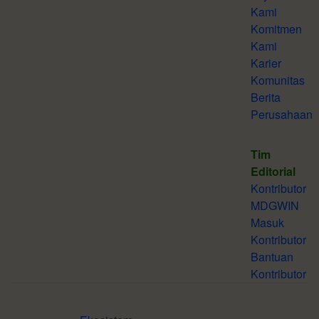
Kami
Komitmen
Kami
Karier
Komunitas
Berita
Perusahaan
Tim
Editorial
Kontributor
MDGWIN
Masuk
Kontributor
Bantuan
Kontributor