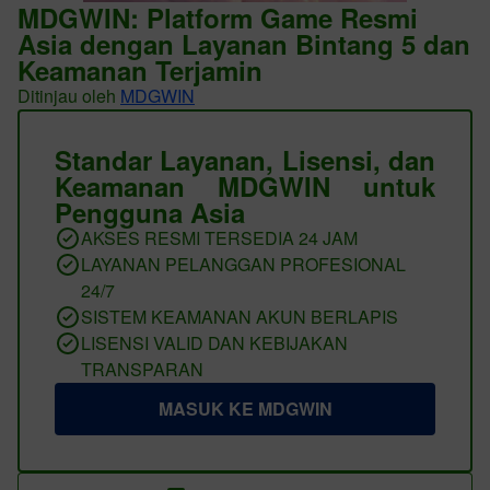
MDGWIN: Platform Game Resmi
Asia dengan Layanan Bintang 5 dan
Keamanan Terjamin
Ditinjau oleh
MDGWIN
Standar Layanan, Lisensi, dan
Keamanan MDGWIN untuk
Pengguna Asia
AKSES RESMI TERSEDIA 24 JAM
LAYANAN PELANGGAN PROFESIONAL
24/7
SISTEM KEAMANAN AKUN BERLAPIS
LISENSI VALID DAN KEBIJAKAN
TRANSPARAN
MASUK KE MDGWIN