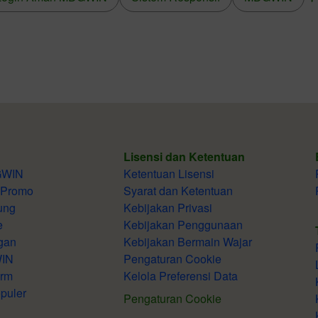
Lisensi dan Ketentuan
GWIN
Ketentuan Lisensi
 Promo
Syarat dan Ketentuan
ung
Kebijakan Privasi
e
Kebijakan Penggunaan
gan
Kebijakan Bermain Wajar
IN
Pengaturan Cookie
orm
Kelola Preferensi Data
puler
Pengaturan Cookie