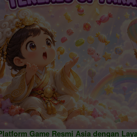
, dan cara menghubungi dukungan.
latform Game Resmi Asia dengan Lay