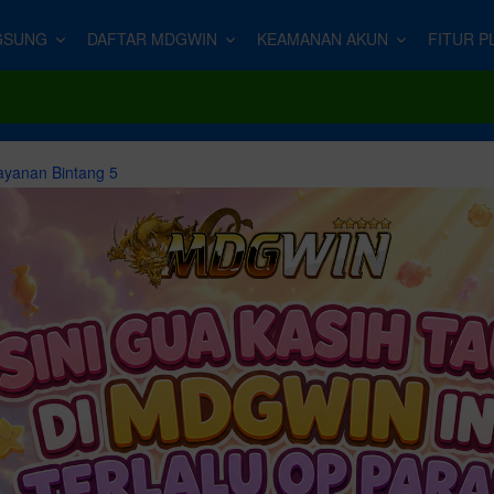
GSUNG
DAFTAR MDGWIN
KEAMANAN AKUN
FITUR 
MDGWIN →
Kabar yang Banyak Dicari
uan →
bahan →
itas
Pencarian Game Populer
Bantuan yang Sering Dicari
Pencarian Game Populer
Akses dan Kompatibilitas
Topik Keamana
Berita MDGWIN
Login MDGWIN
Status Layanan
Game Cepat
Sistem Android
Keamanan Akun
Keamanan Log
Dukungan 
dan tampilan yang mudah dipahami.
Kelola akses, verifikasi pe
ayanan Bintang 5
Komunitas Pemain
Pusat Informasi
Panduan Akun
Arena Real-Time
Sistem iOS
Cek Link Resm
MDGWIN
Tim layanan te
Promo Terbaru
Panduan Pemula
Pemulihan Akses
Putaran Otomatis
Browser Modern
Perlindungan 
untuk membant
keamanan, dan
uan terkait akun atau platform.
Panduan Harian
Demo Antarmuka
Kontak Resmi
Mode Vertikal
Mode Privat
Deteksi Akses 
platform.
Tips Bermain
Pilihan Mingguan
Kebijakan Privasi
Panduan Singkat
Perangkat Tepercaya
Kontrol Akun
Akses Multi-Perangkat
Layanan Video
Game Meja
Validasi Lisensi
Turnamen Asia
Lisensi Valid
resmi MDGWIN secara transparan.
Gunakan platform melalui ponse
Selamat Datang
Game Petualangan
Perlindungan Data
Mode Aman
Riwayat Sesi
Cerita Pengguna
Game Bertema Asia
Pembaruan Sistem
Game Santai
Pusat Keaman