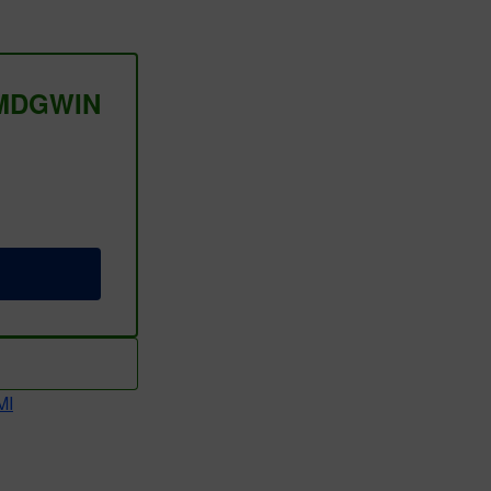
 MDGWIN
MI