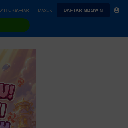
DAFTAR MDGWIN
PLATFORM
DAFTAR
MASUK
n Populer
in
Profesional
Standar Keamanan
rangkat, dan perlindungan akun dari satu pusat keamanan.
i
MDGWIN
rsedia 24 jam
Perlindungan berlapis
Data
u akses, akun,
membantu pengguna
 informasi
mengendalikan akses dan
Asing
menjaga data akun tetap
terlindungi.
l, tablet, atau desktop dengan navigasi yang konsisten.
an