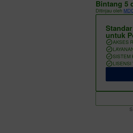
Bintang 5
Ditinjau oleh
MD
Standa
untuk P
AKSES R
LAYANA
SISTEM
LISENSI
S