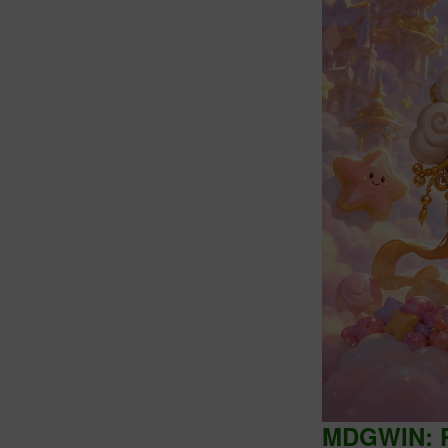
Pelajari langkah pendaftaran, login aman, pengaturan akun
Mulai Percakapan
MDGWIN: P