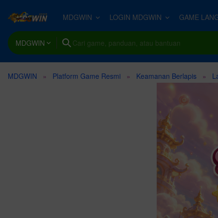
MDGWIN
LOGIN MDGWIN
GAME LAN
Fitur Platform
Semua Kabar 
Jelajahi Semua Game →
Semua Game Langsung →
Pusat Dukungan →
Semua Fitur Keamanan →
Semua Kanal Bant
Perlindungan Tam
Fitur Interaktif →
Akses dan Kompatibil
MDGWIN
Kabar dan Promo
Game Pilihan
Akses via Desktop
Info Platform
Game Live Pilihan
Game Arcade
Informasi Akun
Proteksi Akun
Bantuan Game
Kontrol Sesi
Latar Dinamis
Temukan koleksi permainan terkurasi dengan akses ringkas 
MDGWIN
Platform Game Resmi
Keamanan Berlapis
L
Kategori Game
Akses via Android
Kantor Layanan
Game Instan
Game Bertema Alam
Bantuan Akses
Verifikasi Identitas
Panduan Transaksi
Peringatan Login
Elemen Permainan
Lisensi dan Kebijakan
Akses via iOS
Bisnis dan Lisensi
Game Eksklusif
Game Strategi
Masalah Login
Enkripsi Data
Bantuan Perangkat
Lapisan Verifikasi
Statistik Bergerak
Layanan 24 Jam
Akses Resmi
Hubungi tim layanan profesional kapan pun membutuhkan bant
Mode Layar Penuh
Cakupan Asia
Rilis Terbaru
Pilihan Pemain Wanita
Verifikasi Pengguna
Keamanan Perangkat
Bantuan Akun
Pengaturan Privasi
Efek Antarmuka
Pusat Informasi
Koneksi Stabil
Teknologi Keamanan
Promo Game
Game Teknologi
Panduan Keamanan
Privasi Pengguna
Bantuan Wilayah
Lapisan Informasi
Lisensi Terverifikasi
Dokumen Kebijakan
Turnamen Harian
Komunitas Pemain
Layanan Ramah
Pola Akses Aman
Bantuan Koneksi
Pratinjau Game
Kenali informasi lisensi, kebijakan penggunaan, dan kanal 
Komunitas Asia
Statistik Permainan
Pilihan Pemain Pria
Respons Cepat
Bantuan Keamanan
Transisi Halus
Pembaruan Sistem
Tampilan Responsif
Game Jelajah
Bantuan Teknis
Bantuan Antarmuka
Panel Skor
Panduan Pengguna