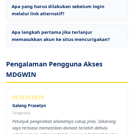
Apa yang harus dilakukan sebelum login
melalui link alternatif?
Apa langkah pertama jika terlanjur
memasukkan akun ke situs mencurigakan?
Pengalaman Pengguna Akses
MDGWIN
[5] [5] [5] [5] [5]
Galang Prasetyo
Tangerang
Petunjuk pengecekan alamatnya cukup jelas. Sekarang
saya terbiasa memastikan domain terlebih dahulu