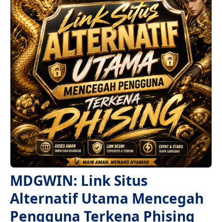
MDGWIN: Link Situs
Alternatif Utama Mencegah
Pengguna Terkena Phising