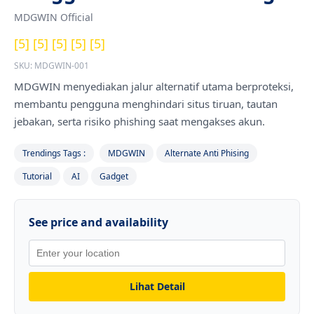
MDGWIN Official
[5] [5] [5] [5] [5]
SKU: MDGWIN-001
MDGWIN menyediakan jalur alternatif utama berproteksi,
membantu pengguna menghindari situs tiruan, tautan
jebakan, serta risiko phishing saat mengakses akun.
Trendings Tags :
MDGWIN
Alternate Anti Phising
Tutorial
AI
Gadget
See price and availability
Lihat Detail