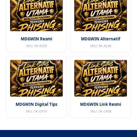
MDGWIN Resmi
MDGWIN Alternatif
SKU: 5K-RS05
SKU: 5K-AL06
MDGWIN Digital Tips
MDGWIN Link Resmi
SKU: 5K-DT07
SKU: 5K-LR08