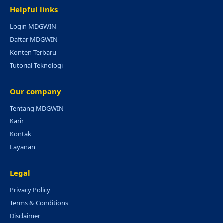
Helpful links
Login MDGWIN
Daftar MDGWIN
Konten Terbaru
Tutorial Teknologi
Our company
Tentang MDGWIN
Karir
Kontak
Layanan
Legal
Privacy Policy
Terms & Conditions
Disclaimer