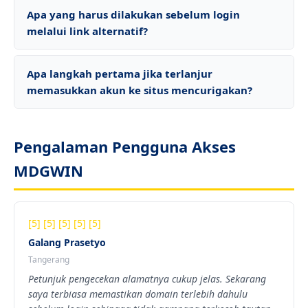
Apa yang harus dilakukan sebelum login
melalui link alternatif?
Apa langkah pertama jika terlanjur
memasukkan akun ke situs mencurigakan?
Pengalaman Pengguna Akses
MDGWIN
[5] [5] [5] [5] [5]
Galang Prasetyo
Tangerang
Petunjuk pengecekan alamatnya cukup jelas. Sekarang
saya terbiasa memastikan domain terlebih dahulu