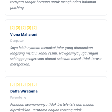
ternyata sangat berguna untuk menghindari halaman
phishing.
[5] [5] [5] [5] [5]
Viona Maharani
Denpasar
Saya lebih nyaman memakai jalur yang diumumkan
langsung melalui kanal resmi. Navigasinya juga ringan
sehingga pengecekan alamat sebelum masuk tidak terasa
merepotkan.
[5] [5] [5] [5] [5]
Daffa Wiratama
Palembang
Panduan keamanannya tidak bertele-tele dan mudah
dipraktikkan. Terutama bagian tentang tidak