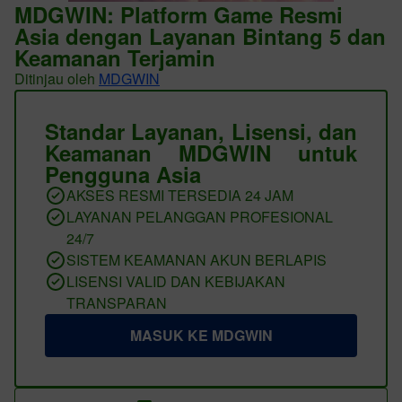
MDGWIN: Platform Game Resmi
Asia dengan Layanan Bintang 5 dan
Keamanan Terjamin
Ditinjau oleh
MDGWIN
Standar Layanan, Lisensi, dan
Keamanan MDGWIN untuk
Pengguna Asia
AKSES RESMI TERSEDIA 24 JAM
LAYANAN PELANGGAN PROFESIONAL
24/7
SISTEM KEAMANAN AKUN BERLAPIS
LISENSI VALID DAN KEBIJAKAN
TRANSPARAN
MASUK KE MDGWIN