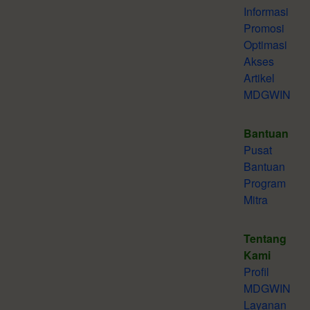
Informasi
Promosi
Optimasi
Akses
Artikel
MDGWIN
Bantuan
Pusat
Bantuan
Program
Mitra
Tentang
Kami
Profil
MDGWIN
Layanan