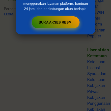
Dukungan
menggunakan layanan platform, bantuan
Kabar
Berhenti berlangganan kapan saja.
Kebijakan
24 jam, dan perlindungan akun berlapis.
MDGWIN
Privasi
.
Lisensi
BUKA AKSES RESMI
Platform
Pencarian
Populer
Lisensi dan
Ketentuan
Ketentuan
Lisensi
Syarat dan
Ketentuan
Kebijakan
Privasi
Kebijakan
Penggunaan
Kebijakan