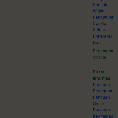
Bermain
Wajar
Pengaturan
Cookie
Kelola
Preferensi
Data
Pengaturan
Cookie
Pusat
Informasi
Panduan
Pengguna
Panduan
Game
Panduan
Keamanan