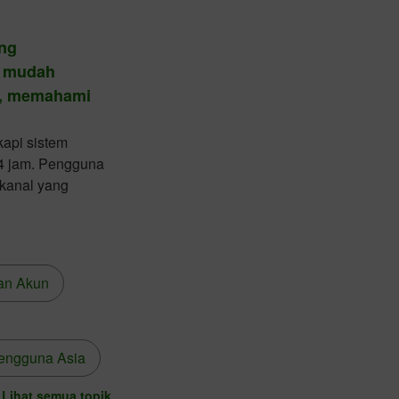
ng
g mudah
i, memahami
kapi sistem
24 jam. Pengguna
 kanal yang
an Akun
engguna Asia
Lihat semua topik