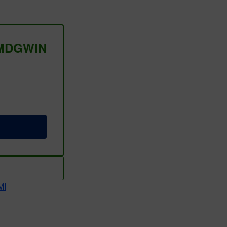
 MDGWIN
MI