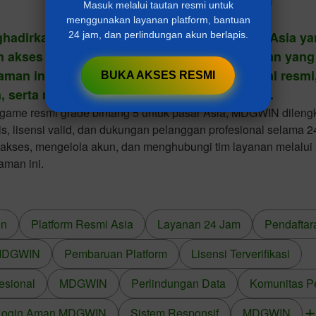
Masuk melalui tautan resmi untuk
menggunakan layanan platform, bantuan
dirkan ruang game digital bagi pengguna Asia ya
24 jam, dan perlindungan akun berlapis.
akses resmi, perlindungan akun, dan layanan yan
laman ini membantu pembaca mengenali kanal resm
BUKA AKSES RESMI
n, serta menemukan bantuan saat dibutuhkan.
 game resmi grade bintang 5 untuk pasar Asia, MDGWIN dileng
s, lisensi valid, dan dukungan pelanggan profesional selama 
akses, mengelola akun, dan menghubungi tim layanan melalui
aman ini.
un
Platform Resmi Asia
Layanan 24 Jam
Pendaftar
 MDGWIN
Pembaruan Platform
Lisensi Terverifikasi
esional
MDGWIN
Perlindungan Data
Komunitas P
Login Aman MDGWIN
Sistem Responsif
MDGWIN