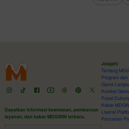
Jelajahi
Tentang MD
Program dan
Game Langs
Koleksi Gam
Pusat Dukun
Kabar MDGW
Dapatkan informasi keamanan, pembaruan
Lisensi Platf
layanan, dan kabar MDGWIN terbaru.
Pencarian Po